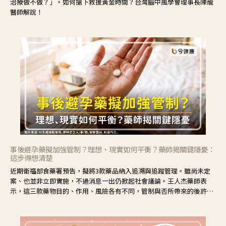
治療做不做？」。如何搶下救援黃金時間？台灣腦中風學會理事長陳龍
醫師解說！
事後避孕藥擬加強管制？理想、現實如何平衡？藥師揭關鍵隱憂：
這步得想清楚
近期衛福部食藥署預告，擬將3款藥品納入追溯與追蹤管理。雖尚未定
案、也並非立即實施，不過消息一出仍掀起社會議論。王人杰藥師表
示，這三款藥物目的、作用、風險各有不同，管制與否所帶來的後許影
響也不同，可先了解其特性。