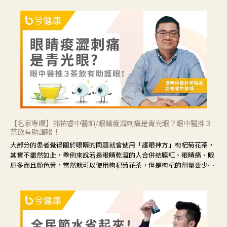
【名家專欄】郭祐睿中醫師/眼睛痠澀刺痛是青光眼？眼中醫推３
茶飲有助護眼！
大部分的患者覺得關於眼睛的問題就會使用「護眼神方」枸杞菊花茶，
其實不盡然如此，舉例來說若是眼睛乾澀的人合併結膜紅、眼睛痛、眼
屎多而且顏色黃，當然就可以使用枸杞菊花茶，但是枸杞的劑量要少，
菊花的劑量要多；若是有以上症狀以外，眼睛還會有灼熱感，眼屎多到
會「牽絲」，也就是水樣分泌物增加，這樣就是感染性結膜炎了，這時
候就要使用菊花、金銀花來治療；假如單純的眼睛乾澀，結膜沒有紅，
眼睛周圍沒有眼屎，這種情況是屬於「陰虛」，就可以使用枸杞、蓮
藕、麥門冬、山藥等比較滋潤的藥材，效果就更顯著。