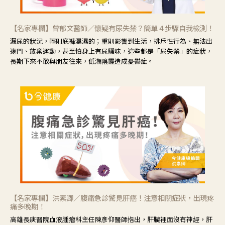
【名家專欄】曾郁文醫師／懷疑有尿失禁？簡單４步驟自我檢測！
漏尿的狀況，輕則底褲濕濕的；重則影響到生活，排斥性行為、無法出
遠門、放棄運動，甚至怕身上有尿騷味，這些都是「尿失禁」的症狀，
長期下來不敢與朋友往來，低潮陰霾造成憂鬱症。
【名家專欄】洪素卿／腹痛急診驚見肝癌！注意相關症狀，出現疼
痛多晚期！
高雄長庚醫院血液腫瘤科主任陳彥仰醫師指出，肝臟裡面沒有神經，肝