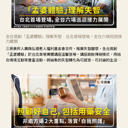
全台首創「孟婆體驗」理解失智 台北首場登場，全台六場巡迴接
力展開
三商美邦人壽與弘道老人福利基金會合作，推廣失智關懷，全台首創
「孟婆體驗」於台北首場實體講座溫馨登場。講座跳脫傳統模式，用結
合情境互動等豐富活動，將抽象的失智轉化為可感受、可討論的生活情
境，並引導民眾在家人開始出現改變時，以理解取代責備、以耐心回應
不安。