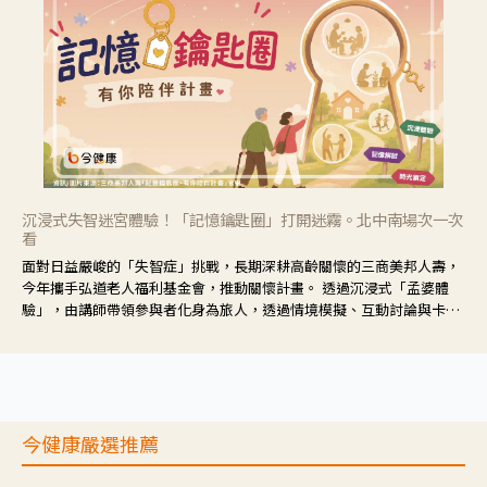
沉浸式失智迷宮體驗！「記憶鑰匙圈」打開迷霧。北中南場次一次
看
面對日益嚴峻的「失智症」挑戰，長期深耕高齡關懷的三商美邦人壽，
今年攜手弘道老人福利基金會，推動關懷計畫。 透過沉浸式「孟婆體
驗」，由講師帶領參與者化身為旅人，透過情境模擬、互動討論與卡牌
推理等，讓參與者親身感受失智症者在記憶迷宮中面臨的混亂、判斷困
難與生活挑戰。
今健康嚴選推薦