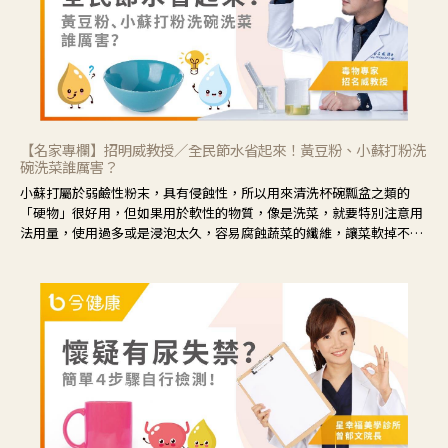
【名家專欄】招明威教授／全民節水省起來！黃豆粉、小蘇打粉洗
碗洗菜誰厲害？
小蘇打屬於弱鹼性粉末，具有侵蝕性，所以用來清洗杯碗瓢盆之類的
「硬物」很好用，但如果用於軟性的物質，像是洗菜，就要特別注意用
法用量，使用過多或是浸泡太久，容易腐蝕蔬菜的纖維，讓菜軟掉不清
脆。