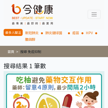
最多人關注
新冠肺炎
肺炎鏈球菌
疫苗
HPV
膽固醇
首頁
搜尋 免疫抑制
搜尋結果 1 筆數