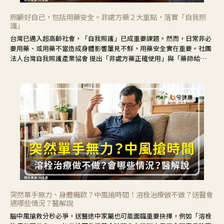
照顧好自己，包括用藥安全。非處方藥２大重點，落實「自我照
護」
台灣已邁入超高齡社會，「自我照護」已成重要課題。然而，日常非必
要用藥、或用藥不當造成身體影響屢見不鮮，用藥安全實在重要。社團
法人台灣自我照護產業協會 提出「非處方藥正確使用」與「藥師給
力」，鼓勵民眾建立安全且正確的自我照護習慣。
突然單手無力、身體癱軟？中風搶時間！溶栓治療做不做？送醫會
遇哪些情況？醫解說
腦中風搶救分秒必爭，送醫途中家屬也可能面臨重要抉擇，例如「溶栓