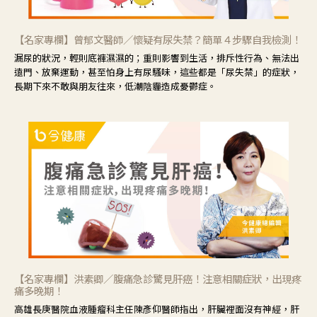
【名家專欄】曾郁文醫師／懷疑有尿失禁？簡單４步驟自我檢測！
漏尿的狀況，輕則底褲濕濕的；重則影響到生活，排斥性行為、無法出
遠門、放棄運動，甚至怕身上有尿騷味，這些都是「尿失禁」的症狀，
長期下來不敢與朋友往來，低潮陰霾造成憂鬱症。
【名家專欄】洪素卿／腹痛急診驚見肝癌！注意相關症狀，出現疼
痛多晚期！
高雄長庚醫院血液腫瘤科主任陳彥仰醫師指出，肝臟裡面沒有神經，肝