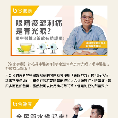
【名家專欄】郭祐睿中醫師/眼睛痠澀刺痛是青光眼？眼中醫推３
茶飲有助護眼！
大部分的患者覺得關於眼睛的問題就會使用「護眼神方」枸杞菊花茶，
其實不盡然如此，舉例來說若是眼睛乾澀的人合併結膜紅、眼睛痛、眼
屎多而且顏色黃，當然就可以使用枸杞菊花茶，但是枸杞的劑量要少，
菊花的劑量要多；若是有以上症狀以外，眼睛還會有灼熱感，眼屎多到
會「牽絲」，也就是水樣分泌物增加，這樣就是感染性結膜炎了，這時
候就要使用菊花、金銀花來治療；假如單純的眼睛乾澀，結膜沒有紅，
眼睛周圍沒有眼屎，這種情況是屬於「陰虛」，就可以使用枸杞、蓮
藕、麥門冬、山藥等比較滋潤的藥材，效果就更顯著。