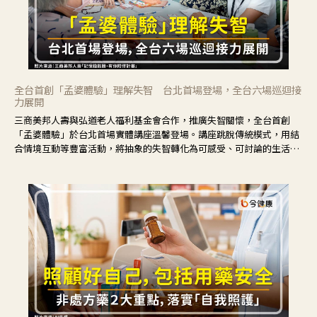
全台首創「孟婆體驗」理解失智 台北首場登場，全台六場巡迴接
力展開
三商美邦人壽與弘道老人福利基金會合作，推廣失智關懷，全台首創
「孟婆體驗」於台北首場實體講座溫馨登場。講座跳脫傳統模式，用結
合情境互動等豐富活動，將抽象的失智轉化為可感受、可討論的生活情
境，並引導民眾在家人開始出現改變時，以理解取代責備、以耐心回應
不安。