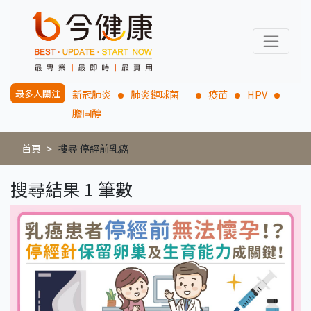
最多人關注
新冠肺炎
肺炎鏈球菌
疫苗
HPV
膽固醇
首頁
搜尋 停經前乳癌
搜尋結果 1 筆數