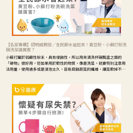
【名家專欄】招明威教授／全民節水省起來！黃豆粉、小蘇打粉洗
碗洗菜誰厲害？
小蘇打屬於弱鹼性粉末，具有侵蝕性，所以用來清洗杯碗瓢盆之類的
「硬物」很好用，但如果用於軟性的物質，像是洗菜，就要特別注意用
法用量，使用過多或是浸泡太久，容易腐蝕蔬菜的纖維，讓菜軟掉不清
脆。