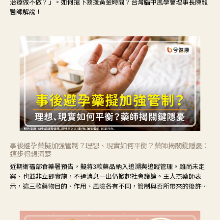
治療做不做？」。如何搶下救援黃金時間？台灣腦中風學會理事長陳龍
醫師解說！
事後避孕藥擬加強管制？理想、現實如何平衡？藥師揭關鍵隱憂：
這步得想清楚
近期衛福部食藥署預告，擬將3款藥品納入追溯與追蹤管理。雖尚未定
案、也並非立即實施，不過消息一出仍掀起社會議論。王人杰藥師表
示，這三款藥物目的、作用、風險各有不同，管制與否所帶來的後許影
響也不同，可先了解其特性。