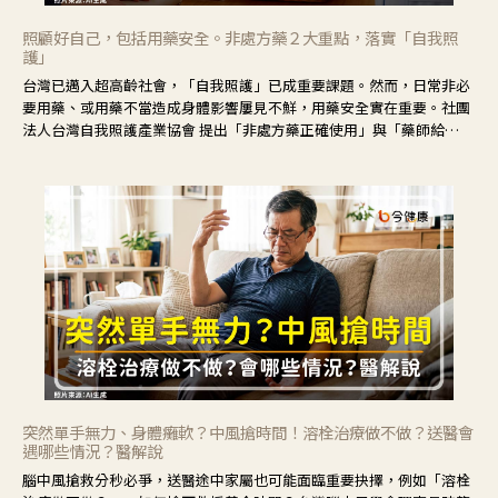
照顧好自己，包括用藥安全。非處方藥２大重點，落實「自我照
護」
台灣已邁入超高齡社會，「自我照護」已成重要課題。然而，日常非必
要用藥、或用藥不當造成身體影響屢見不鮮，用藥安全實在重要。社團
法人台灣自我照護產業協會 提出「非處方藥正確使用」與「藥師給
力」，鼓勵民眾建立安全且正確的自我照護習慣。
突然單手無力、身體癱軟？中風搶時間！溶栓治療做不做？送醫會
遇哪些情況？醫解說
腦中風搶救分秒必爭，送醫途中家屬也可能面臨重要抉擇，例如「溶栓