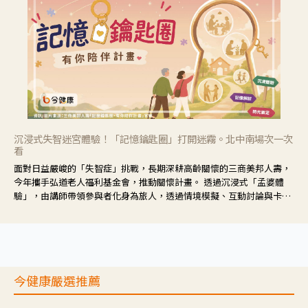
沉浸式失智迷宮體驗！「記憶鑰匙圈」打開迷霧。北中南場次一次
看
面對日益嚴峻的「失智症」挑戰，長期深耕高齡關懷的三商美邦人壽，
今年攜手弘道老人福利基金會，推動關懷計畫。 透過沉浸式「孟婆體
驗」，由講師帶領參與者化身為旅人，透過情境模擬、互動討論與卡牌
推理等，讓參與者親身感受失智症者在記憶迷宮中面臨的混亂、判斷困
難與生活挑戰。
今健康嚴選推薦