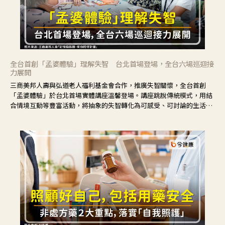
全台首創「孟婆體驗」理解失智 台北首場登場，全台六場巡迴接
力展開
三商美邦人壽與弘道老人福利基金會合作，推廣失智關懷，全台首創
「孟婆體驗」於台北首場實體講座溫馨登場。講座跳脫傳統模式，用結
合情境互動等豐富活動，將抽象的失智轉化為可感受、可討論的生活情
境，並引導民眾在家人開始出現改變時，以理解取代責備、以耐心回應
不安。