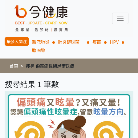
最多人關注
新冠肺炎
肺炎鏈球菌
疫苗
HPV
膽固醇
首頁
搜尋 偏頭痛性梅尼爾氏症
搜尋結果 1 筆數