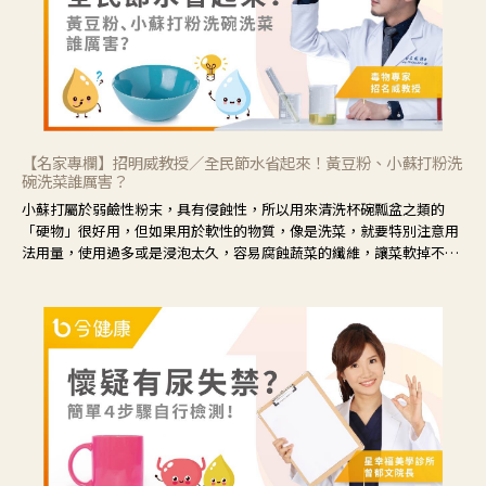
【名家專欄】招明威教授／全民節水省起來！黃豆粉、小蘇打粉洗
碗洗菜誰厲害？
小蘇打屬於弱鹼性粉末，具有侵蝕性，所以用來清洗杯碗瓢盆之類的
「硬物」很好用，但如果用於軟性的物質，像是洗菜，就要特別注意用
法用量，使用過多或是浸泡太久，容易腐蝕蔬菜的纖維，讓菜軟掉不清
脆。