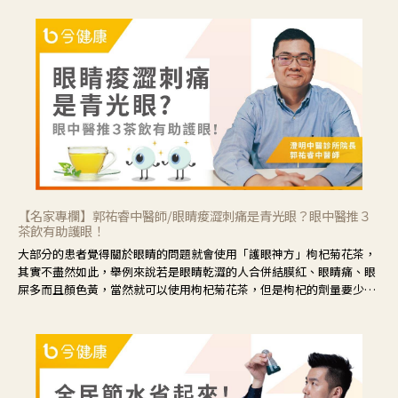
【名家專欄】郭祐睿中醫師/眼睛痠澀刺痛是青光眼？眼中醫推３
茶飲有助護眼！
大部分的患者覺得關於眼睛的問題就會使用「護眼神方」枸杞菊花茶，
其實不盡然如此，舉例來說若是眼睛乾澀的人合併結膜紅、眼睛痛、眼
屎多而且顏色黃，當然就可以使用枸杞菊花茶，但是枸杞的劑量要少，
菊花的劑量要多；若是有以上症狀以外，眼睛還會有灼熱感，眼屎多到
會「牽絲」，也就是水樣分泌物增加，這樣就是感染性結膜炎了，這時
候就要使用菊花、金銀花來治療；假如單純的眼睛乾澀，結膜沒有紅，
眼睛周圍沒有眼屎，這種情況是屬於「陰虛」，就可以使用枸杞、蓮
藕、麥門冬、山藥等比較滋潤的藥材，效果就更顯著。