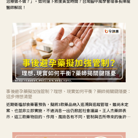
治療做不做？」。如何搶下救援黃金時間？台灣腦中風學會理事長陳龍
醫師解說！
事後避孕藥擬加強管制？理想、現實如何平衡？藥師揭關鍵隱憂：
這步得想清楚
近期衛福部食藥署預告，擬將3款藥品納入追溯與追蹤管理。雖尚未定
案、也並非立即實施，不過消息一出仍掀起社會議論。王人杰藥師表
示，這三款藥物目的、作用、風險各有不同，管制與否所帶來的後許影
響也不同，可先了解其特性。