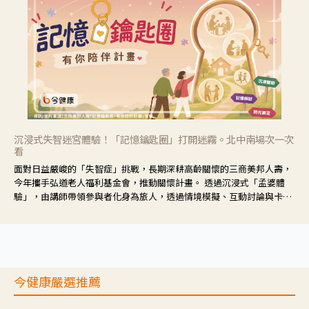
沉浸式失智迷宮體驗！「記憶鑰匙圈」打開迷霧。北中南場次一次
看
面對日益嚴峻的「失智症」挑戰，長期深耕高齡關懷的三商美邦人壽，
今年攜手弘道老人福利基金會，推動關懷計畫。 透過沉浸式「孟婆體
驗」，由講師帶領參與者化身為旅人，透過情境模擬、互動討論與卡牌
推理等，讓參與者親身感受失智症者在記憶迷宮中面臨的混亂、判斷困
難與生活挑戰。
今健康嚴選推薦