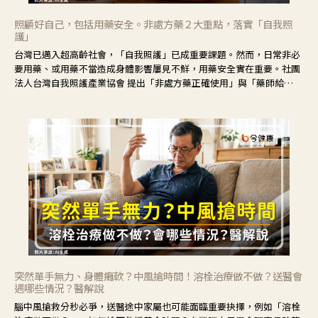
照顧好自己，包括用藥安全。非處方藥２大重點，落實「自我照
護」
台灣已邁入超高齡社會，「自我照護」已成重要課題。然而，日常非必
要用藥、或用藥不當造成身體影響屢見不鮮，用藥安全實在重要。社團
法人台灣自我照護產業協會 提出「非處方藥正確使用」與「藥師給
力」，鼓勵民眾建立安全且正確的自我照護習慣。
突然單手無力、身體癱軟？中風搶時間！溶栓治療做不做？送醫會
遇哪些情況？醫解說
腦中風搶救分秒必爭，送醫途中家屬也可能面臨重要抉擇，例如「溶栓