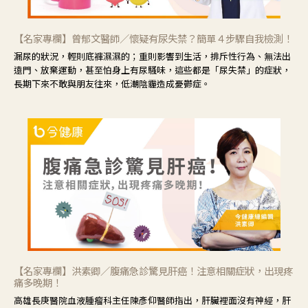
【名家專欄】曾郁文醫師／懷疑有尿失禁？簡單４步驟自我檢測！
漏尿的狀況，輕則底褲濕濕的；重則影響到生活，排斥性行為、無法出
遠門、放棄運動，甚至怕身上有尿騷味，這些都是「尿失禁」的症狀，
長期下來不敢與朋友往來，低潮陰霾造成憂鬱症。
【名家專欄】洪素卿／腹痛急診驚見肝癌！注意相關症狀，出現疼
痛多晚期！
高雄長庚醫院血液腫瘤科主任陳彥仰醫師指出，肝臟裡面沒有神經，肝