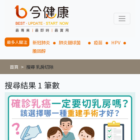
最多人關注
新冠肺炎
肺炎鏈球菌
疫苗
HPV
膽固醇
首頁
搜尋 乳房切除
搜尋結果 1 筆數