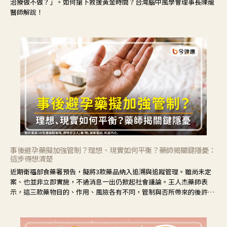
治療做不做？」。如何搶下救援黃金時間？台灣腦中風學會理事長陳龍
醫師解說！
事後避孕藥擬加強管制？理想、現實如何平衡？藥師揭關鍵隱憂：
這步得想清楚
近期衛福部食藥署預告，擬將3款藥品納入追溯與追蹤管理。雖尚未定
案、也並非立即實施，不過消息一出仍掀起社會議論。王人杰藥師表
示，這三款藥物目的、作用、風險各有不同，管制與否所帶來的後許影
響也不同，可先了解其特性。