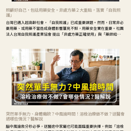
照顧好自己，包括用藥安全。非處方藥２大重點，落實「自我照
護」
台灣已邁入超高齡社會，「自我照護」已成重要課題。然而，日常非必
要用藥、或用藥不當造成身體影響屢見不鮮，用藥安全實在重要。社團
法人台灣自我照護產業協會 提出「非處方藥正確使用」與「藥師給
力」，鼓勵民眾建立安全且正確的自我照護習慣。
突然單手無力、身體癱軟？中風搶時間！溶栓治療做不做？送醫會
遇哪些情況？醫解說
腦中風搶救分秒必爭，送醫途中家屬也可能面臨重要抉擇，例如「溶栓