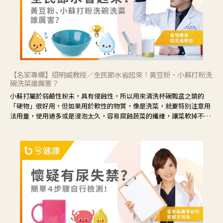
【名家專欄】招明威教授／全民節水省起來！黃豆粉、小蘇打粉洗
碗洗菜誰厲害？
小蘇打屬於弱鹼性粉末，具有侵蝕性，所以用來清洗杯碗瓢盆之類的
「硬物」很好用，但如果用於軟性的物質，像是洗菜，就要特別注意用
法用量，使用過多或是浸泡太久，容易腐蝕蔬菜的纖維，讓菜軟掉不清
脆。