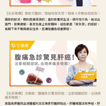
【名家專欄】曾郁文醫師／懷疑有尿失禁？簡單４步驟自我檢測！
漏尿的狀況，輕則底褲濕濕的；重則影響到生活，排斥性行為、無法出
遠門、放棄運動，甚至怕身上有尿騷味，這些都是「尿失禁」的症狀，
長期下來不敢與朋友往來，低潮陰霾造成憂鬱症。
【名家專欄】洪素卿／腹痛急診驚見肝癌！注意相關症狀，出現疼
痛多晚期！
高雄長庚醫院血液腫瘤科主任陳彥仰醫師指出，肝臟裡面沒有神經，肝