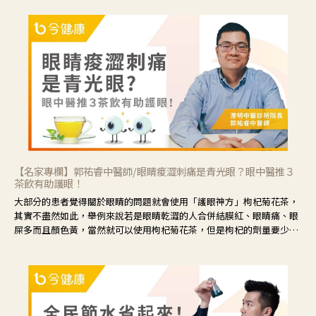
【名家專欄】郭祐睿中醫師/眼睛痠澀刺痛是青光眼？眼中醫推３
茶飲有助護眼！
大部分的患者覺得關於眼睛的問題就會使用「護眼神方」枸杞菊花茶，
其實不盡然如此，舉例來說若是眼睛乾澀的人合併結膜紅、眼睛痛、眼
屎多而且顏色黃，當然就可以使用枸杞菊花茶，但是枸杞的劑量要少，
菊花的劑量要多；若是有以上症狀以外，眼睛還會有灼熱感，眼屎多到
會「牽絲」，也就是水樣分泌物增加，這樣就是感染性結膜炎了，這時
候就要使用菊花、金銀花來治療；假如單純的眼睛乾澀，結膜沒有紅，
眼睛周圍沒有眼屎，這種情況是屬於「陰虛」，就可以使用枸杞、蓮
藕、麥門冬、山藥等比較滋潤的藥材，效果就更顯著。