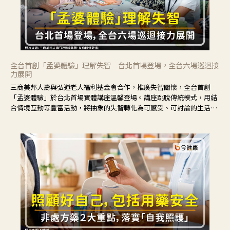
全台首創「孟婆體驗」理解失智 台北首場登場，全台六場巡迴接
力展開
三商美邦人壽與弘道老人福利基金會合作，推廣失智關懷，全台首創
「孟婆體驗」於台北首場實體講座溫馨登場。講座跳脫傳統模式，用結
合情境互動等豐富活動，將抽象的失智轉化為可感受、可討論的生活情
境，並引導民眾在家人開始出現改變時，以理解取代責備、以耐心回應
不安。