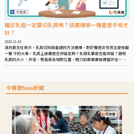
確診乳癌一定要切乳房嗎？該選擇哪一種重建手術才
好？
2020-11-03
湯月碧主任表示，乳房切除與重建的方法選擇，對於罹癌女性而言是攸關
一輩 子的大事。乳房上皮膚是否保留足夠？乳頭乳暈是否能保留？健側
乳房的大小 、外型、懸垂度及相對位置，開刀前都需要做適當評估。理
想的乳房重建，需 要整形外科與一般外科醫師於「術前」共同討論，依
據不同病人的需求擬定適 當的切除與重建對策。
今健康New新聞