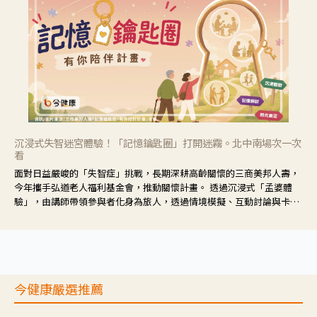
沉浸式失智迷宮體驗！「記憶鑰匙圈」打開迷霧。北中南場次一次
看
面對日益嚴峻的「失智症」挑戰，長期深耕高齡關懷的三商美邦人壽，
今年攜手弘道老人福利基金會，推動關懷計畫。 透過沉浸式「孟婆體
驗」，由講師帶領參與者化身為旅人，透過情境模擬、互動討論與卡牌
推理等，讓參與者親身感受失智症者在記憶迷宮中面臨的混亂、判斷困
難與生活挑戰。
今健康嚴選推薦