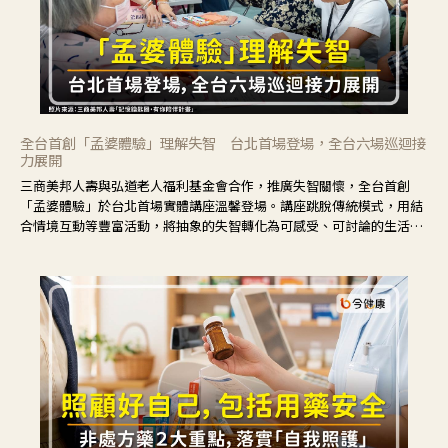
全台首創「孟婆體驗」理解失智 台北首場登場，全台六場巡迴接
力展開
三商美邦人壽與弘道老人福利基金會合作，推廣失智關懷，全台首創
「孟婆體驗」於台北首場實體講座溫馨登場。講座跳脫傳統模式，用結
合情境互動等豐富活動，將抽象的失智轉化為可感受、可討論的生活情
境，並引導民眾在家人開始出現改變時，以理解取代責備、以耐心回應
不安。