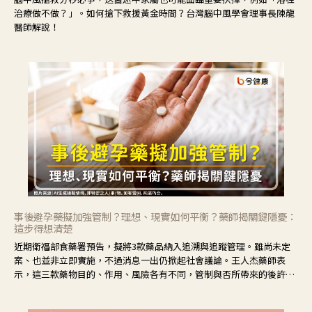
治療做不做？」。如何搶下救援黃金時間？台灣腦中風學會理事長陳龍
醫師解說！
事後避孕藥擬加強管制？理想、現實如何平衡？藥師揭關鍵隱憂：
這步得想清楚
近期衛福部食藥署預告，擬將3款藥品納入追溯與追蹤管理。雖尚未定
案、也並非立即實施，不過消息一出仍掀起社會議論。王人杰藥師表
示，這三款藥物目的、作用、風險各有不同，管制與否所帶來的後許影
響也不同，可先了解其特性。