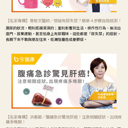
【名家專欄】曾郁文醫師／懷疑有尿失禁？簡單４步驟自我檢測！
漏尿的狀況，輕則底褲濕濕的；重則影響到生活，排斥性行為、無法出
遠門、放棄運動，甚至怕身上有尿騷味，這些都是「尿失禁」的症狀，
長期下來不敢與朋友往來，低潮陰霾造成憂鬱症。
【名家專欄】洪素卿／腹痛急診驚見肝癌！注意相關症狀，出現疼
痛多晚期！