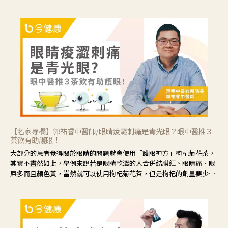
【名家專欄】郭祐睿中醫師/眼睛痠澀刺痛是青光眼？眼中醫推３
茶飲有助護眼！
大部分的患者覺得關於眼睛的問題就會使用「護眼神方」枸杞菊花茶，
其實不盡然如此，舉例來說若是眼睛乾澀的人合併結膜紅、眼睛痛、眼
屎多而且顏色黃，當然就可以使用枸杞菊花茶，但是枸杞的劑量要少，
菊花的劑量要多；若是有以上症狀以外，眼睛還會有灼熱感，眼屎多到
會「牽絲」，也就是水樣分泌物增加，這樣就是感染性結膜炎了，這時
候就要使用菊花、金銀花來治療；假如單純的眼睛乾澀，結膜沒有紅，
眼睛周圍沒有眼屎，這種情況是屬於「陰虛」，就可以使用枸杞、蓮
藕、麥門冬、山藥等比較滋潤的藥材，效果就更顯著。