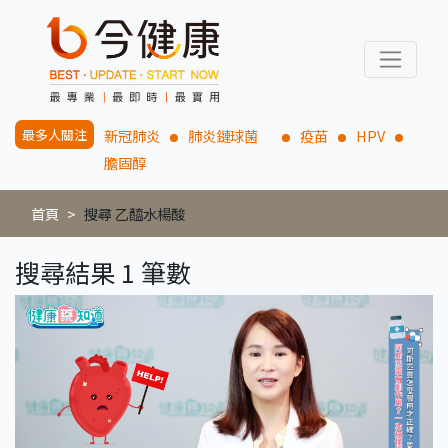
最多人關注
新冠肺炎
肺炎鏈球菌
疫苗
HPV
膽固醇
首頁
搜尋 乙醯水楊酸
搜尋結果 1 筆數