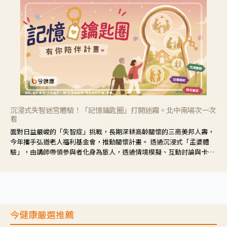
沉浸式失智迷宮體驗！「記憶鑰匙圈」打開迷霧。北中南場次一次
看
面對日益嚴峻的「失智症」挑戰，長期深耕高齡關懷的三商美邦人壽，
今年攜手弘道老人福利基金會，推動關懷計畫。 透過沉浸式「孟婆體
驗」，由講師帶領參與者化身為旅人，透過情境模擬、互動討論與卡牌
推理等，讓參與者親身感受失智症者在記憶迷宮中面臨的混亂、判斷困
難與生活挑戰。
今健康嚴選推薦