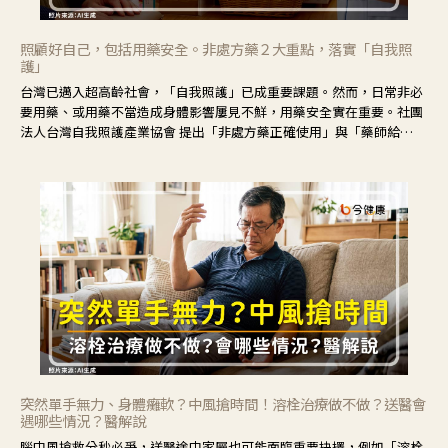
照顧好自己，包括用藥安全。非處方藥２大重點，落實「自我照
護」
台灣已邁入超高齡社會，「自我照護」已成重要課題。然而，日常非必
要用藥、或用藥不當造成身體影響屢見不鮮，用藥安全實在重要。社團
法人台灣自我照護產業協會 提出「非處方藥正確使用」與「藥師給
力」，鼓勵民眾建立安全且正確的自我照護習慣。
突然單手無力、身體癱軟？中風搶時間！溶栓治療做不做？送醫會
遇哪些情況？醫解說
腦中風搶救分秒必爭，送醫途中家屬也可能面臨重要抉擇，例如「溶栓