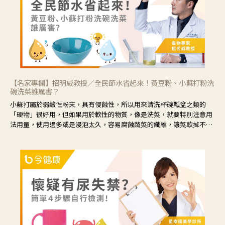
【名家專欄】招明威教授／全民節水省起來！黃豆粉、小蘇打粉洗
碗洗菜誰厲害？
小蘇打屬於弱鹼性粉末，具有侵蝕性，所以用來清洗杯碗瓢盆之類的
「硬物」很好用，但如果用於軟性的物質，像是洗菜，就要特別注意用
法用量，使用過多或是浸泡太久，容易腐蝕蔬菜的纖維，讓菜軟掉不清
脆。