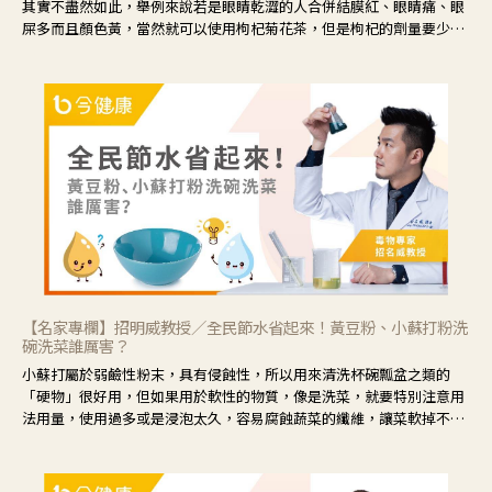
其實不盡然如此，舉例來說若是眼睛乾澀的人合併結膜紅、眼睛痛、眼
屎多而且顏色黃，當然就可以使用枸杞菊花茶，但是枸杞的劑量要少，
菊花的劑量要多；若是有以上症狀以外，眼睛還會有灼熱感，眼屎多到
會「牽絲」，也就是水樣分泌物增加，這樣就是感染性結膜炎了，這時
候就要使用菊花、金銀花來治療；假如單純的眼睛乾澀，結膜沒有紅，
眼睛周圍沒有眼屎，這種情況是屬於「陰虛」，就可以使用枸杞、蓮
藕、麥門冬、山藥等比較滋潤的藥材，效果就更顯著。
【名家專欄】招明威教授／全民節水省起來！黃豆粉、小蘇打粉洗
碗洗菜誰厲害？
小蘇打屬於弱鹼性粉末，具有侵蝕性，所以用來清洗杯碗瓢盆之類的
「硬物」很好用，但如果用於軟性的物質，像是洗菜，就要特別注意用
法用量，使用過多或是浸泡太久，容易腐蝕蔬菜的纖維，讓菜軟掉不清
脆。