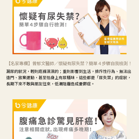
【名家專欄】曾郁文醫師／懷疑有尿失禁？簡單４步驟自我檢測！
漏尿的狀況，輕則底褲濕濕的；重則影響到生活，排斥性行為、無法出
遠門、放棄運動，甚至怕身上有尿騷味，這些都是「尿失禁」的症狀，
長期下來不敢與朋友往來，低潮陰霾造成憂鬱症。