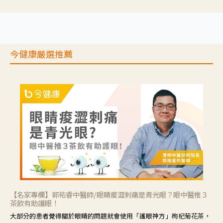
推理等，讓參與者親身感受失智症者在記憶迷宮中面臨的混亂、判斷困
難與生活挑戰。
今健康嚴選推薦
【名家專欄】郭祐睿中醫師/眼睛痠澀刺痛是青光眼？眼中醫推３
茶飲有助護眼！
大部分的患者覺得關於眼睛的問題就會使用「護眼神方」枸杞菊花茶，