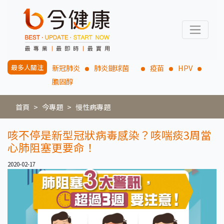
最多人關注
新冠肺炎
肺炎鏈球菌
疫苗
HPV
膽固醇
首頁
今專題
慢性病專題
咳不停是新型冠狀病毒感染？咳喘痰3周當
心肺阻塞更要命！
2020-02-17