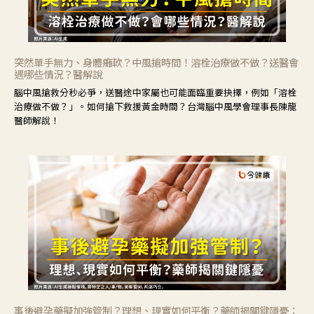
突然單手無力、身體癱軟？中風搶時間！溶栓治療做不做？送醫會
遇哪些情況？醫解說
腦中風搶救分秒必爭，送醫途中家屬也可能面臨重要抉擇，例如「溶栓
治療做不做？」。如何搶下救援黃金時間？台灣腦中風學會理事長陳龍
醫師解說！
事後避孕藥擬加強管制？理想、現實如何平衡？藥師揭關鍵隱憂：