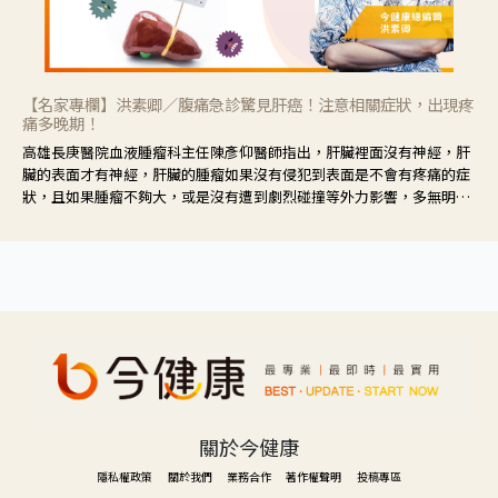
【名家專欄】洪素卿／腹痛急診驚見肝癌！注意相關症狀，出現疼
痛多晚期！
高雄長庚醫院血液腫瘤科主任陳彥仰醫師指出，肝臟裡面沒有神經，肝
臟的表面才有神經，肝臟的腫瘤如果沒有侵犯到表面是不會有疼痛的症
狀，且如果腫瘤不夠大，或是沒有遭到劇烈碰撞等外力影響，多無明顯
症狀，一旦患者出現疲勞、食慾不振、體重減輕、上腹部悶痛、肝功能
異常、黃疸、腹部腫大、甚至上腸胃道出血、吐血等肝癌臨床症狀，多
數已是晚期。
關於今健康
隱私權政策
關於我們
業務合作
著作權聲明
投稿專區