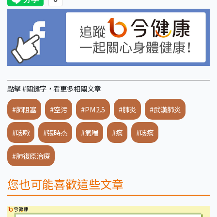
點擊 #關鍵字，看更多相關文章
#肺阻塞
#空污
#PM2.5
#肺炎
#武漢肺炎
#咳嗽
#張時杰
#氣喘
#痰
#咳痰
#肺復原治療
您也可能喜歡這些文章