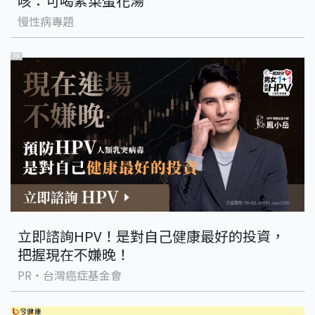
咳：可喝紫菜蛋花湯
慢性病專題
PR
立即諮詢HPV！是對自己健康最好的投資，
把握現在不嫌晚！
PR・台灣癌症基金會