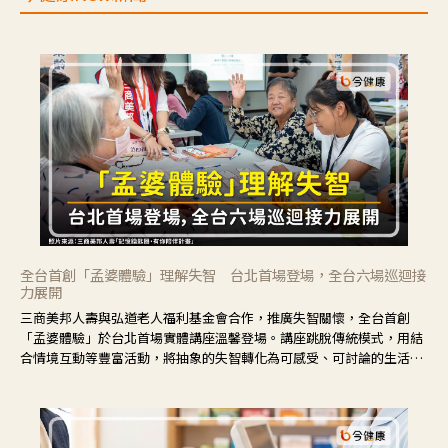
全台首創「孟婆體驗」理解失智 台北首場登場，全台六場巡迴接
力展開
三商美邦人壽與弘道老人福利基金會合作，推廣失智關懷，全台首創
「孟婆體驗」於台北首場實體講座溫馨登場。講座跳脫傳統模式，用結
合情境互動等豐富活動，將抽象的失智轉化為可感受、可討論的生活情
境，並引導民眾在家人開始出現改變時，以理解取代責備、以耐心回應
不安。