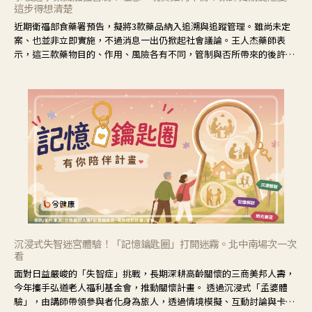
這步得想清楚
近期衛福部食藥署預告，擬將3款藥品納入追溯與追蹤管理。雖尚未定
案、也並非立即實施，不過消息一出仍掀起社會議論。王人杰藥師表
示，這三款藥物目的、作用、風險各有不同，管制與否所帶來的後許影
響也不同，可先了解其特性。
沉浸式失智迷宮體驗！「記憶鑰匙圈」打開迷霧。北中南場次一次
看
面對日益嚴峻的「失智症」挑戰，長期深耕高齡關懷的三商美邦人壽，
今年攜手弘道老人福利基金會，推動關懷計畫。 透過沉浸式「孟婆體
驗」，由講師帶領參與者化身為旅人，透過情境模擬、互動討論與卡牌