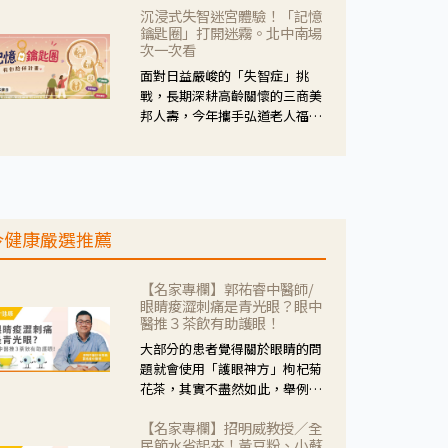
沉浸式失智迷宮體驗！「記憶
人杰藥師表示，這三款藥物目
鑰匙圈」打開迷霧。北中南場
的、作用、風險各有不同，管制
次一次看
與否所帶來的後許影響也不同，
面對日益嚴峻的「失智症」挑
可先了解其特性。
戰，長期深耕高齡關懷的三商美
邦人壽，今年攜手弘道老人福利
基金會，推動關懷計畫。 透過沉
浸式「孟婆體驗」，由講師帶領
參與者化身為旅人，透過情境模
擬、互動討論與卡牌推理等，讓
參與者親身感受失智症者在記憶
今健康嚴選推薦
迷宮中面臨的混亂、判斷困難與
生活挑戰。
【名家專欄】郭祐睿中醫師/
眼睛痠澀刺痛是青光眼？眼中
醫推３茶飲有助護眼！
大部分的患者覺得關於眼睛的問
題就會使用「護眼神方」枸杞菊
花茶，其實不盡然如此，舉例來
說若是眼睛乾澀的人合併結膜
【名家專欄】招明威教授／全
紅、眼睛痛、眼屎多而且顏色
民節水省起來！黃豆粉、小蘇