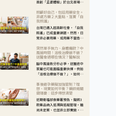
首創「孟婆體驗」於台北首場實
體講座溫馨登場。講座跳脫傳統
照顧好自己，包括用藥安全。
模式，用結合情境互動等豐富活
非處方藥２大重點，落實「自
動，將抽象的失智轉化為可感
我照護」
受、可討論的生活情境，並引導
台灣已邁入超高齡社會，「自我
民眾在家人開始出現改變時，以
照護」已成重要課題。然而，日
理解取代責備、以耐心回應不
常非必要用藥、或用藥不當造成
安。
身體影響屢見不鮮，用藥安全實
突然單手無力、身體癱軟？中
在重要。社團法人台灣自我照護
風搶時間！溶栓治療做不做？
產業協會 提出「非處方藥正確使
送醫會遇哪些情況？醫解說
用」與「藥師給力」，鼓勵民眾
腦中風搶救分秒必爭，送醫途中
建立安全且正確的自我照護習
家屬也可能面臨重要抉擇，例如
慣。
「溶栓治療做不做？」。如何搶
下救援黃金時間？台灣腦中風學
事後避孕藥擬加強管制？理
會理事長陳龍醫師解說！
想、現實如何平衡？藥師揭關
鍵隱憂：這步得想清楚
近期衛福部食藥署預告，擬將3
款藥品納入追溯與追蹤管理。雖
尚未定案、也並非立即實施，不
過消息一出仍掀起社會議論。王