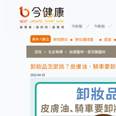
今新聞
今專題
最多人關注
新冠肺炎
肺炎鏈球菌
疫苗
首頁
名家專欄
皮膚醫學－曾奕騰醫師
卸妝品怎麼挑？皮膚油、騎車要卸
2022-04-29