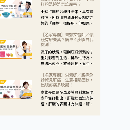
黃，當然就可以使用枸杞菊花
打粉洗碗洗菜誰厲害？
茶，但是枸杞的劑量要少，菊花
小蘇打屬於弱鹼性粉末，具有侵
的劑量要多；若是有以上症狀以
蝕性，所以用來清洗杯碗瓢盆之
外，眼睛還會有灼熱感，眼屎多
類的「硬物」很好用，但如果用
到會「牽絲」，也就是水樣分泌
於軟性的物質，像是洗菜，就要
物增加，這樣就是感染性結膜炎
【名家專欄】曾郁文醫師／懷
特別注意用法用量，使用過多或
了，這時候就要使用菊花、金銀
疑有尿失禁？簡單４步驟自我
是浸泡太久，容易腐蝕蔬菜的纖
花來治療；假如單純的眼睛乾
檢測！
維，讓菜軟掉不清脆。
澀，結膜沒有紅，眼睛周圍沒有
漏尿的狀況，輕則底褲濕濕的；
眼屎，這種情況是屬於「陰
重則影響到生活，排斥性行為、
虛」，就可以使用枸杞、蓮藕、
無法出遠門、放棄運動，甚至怕
麥門冬、山藥等比較滋潤的藥
身上有尿騷味，這些都是「尿失
材，效果就更顯著。
【名家專欄】洪素卿／腹痛急
禁」的症狀，長期下來不敢與朋
診驚見肝癌！注意相關症狀，
友往來，低潮陰霾造成憂鬱症。
出現疼痛多晚期！
高雄長庚醫院血液腫瘤科主任陳
彥仰醫師指出，肝臟裡面沒有神
經，肝臟的表面才有神經，肝臟
的腫瘤如果沒有侵犯到表面是不
會有疼痛的症狀，且如果腫瘤不
夠大，或是沒有遭到劇烈碰撞等
外力影響，多無明顯症狀，一旦