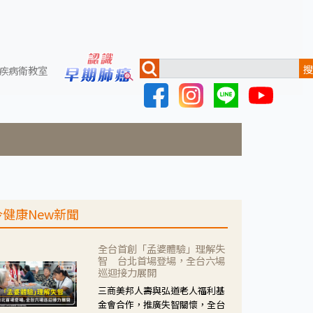
搜
疾病衛教室
今健康New新聞
全台首創「孟婆體驗」理解失
智 台北首場登場，全台六場
巡迴接力展開
三商美邦人壽與弘道老人福利基
金會合作，推廣失智關懷，全台