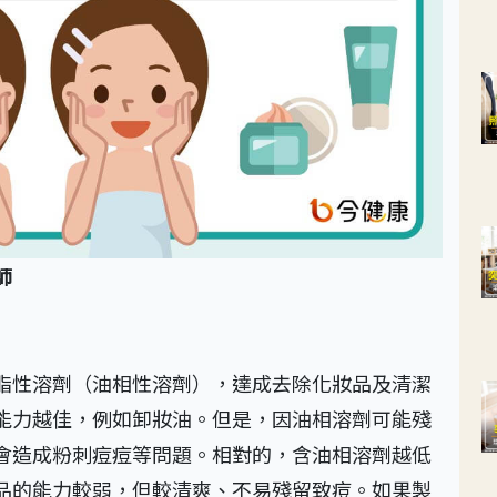
師
脂性溶劑（油相性溶劑），達成去除化妝品及清潔
能力越佳，例如卸妝油。但是，因油相溶劑可能殘
會造成粉刺痘痘等問題。相對的，含油相溶劑越低
品的能力較弱，但較清爽、不易殘留致痘。如果製