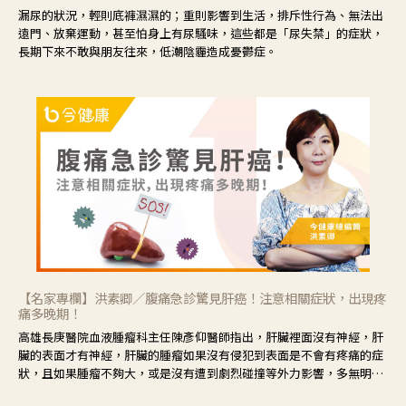
漏尿的狀況，輕則底褲濕濕的；重則影響到生活，排斥性行為、無法出
遠門、放棄運動，甚至怕身上有尿騷味，這些都是「尿失禁」的症狀，
長期下來不敢與朋友往來，低潮陰霾造成憂鬱症。
【名家專欄】洪素卿／腹痛急診驚見肝癌！注意相關症狀，出現疼
痛多晚期！
高雄長庚醫院血液腫瘤科主任陳彥仰醫師指出，肝臟裡面沒有神經，肝
臟的表面才有神經，肝臟的腫瘤如果沒有侵犯到表面是不會有疼痛的症
狀，且如果腫瘤不夠大，或是沒有遭到劇烈碰撞等外力影響，多無明顯
症狀，一旦患者出現疲勞、食慾不振、體重減輕、上腹部悶痛、肝功能