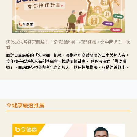
沉浸式失智迷宮體驗！「記憶鑰匙圈」打開迷霧。北中南場次一次
看
面對日益嚴峻的「失智症」挑戰，長期深耕高齡關懷的三商美邦人壽，
今年攜手弘道老人福利基金會，推動關懷計畫。 透過沉浸式「孟婆體
驗」，由講師帶領參與者化身為旅人，透過情境模擬、互動討論與卡牌
推理等，讓參與者親身感受失智症者在記憶迷宮中面臨的混亂、判斷困
難與生活挑戰。
今健康嚴選推薦