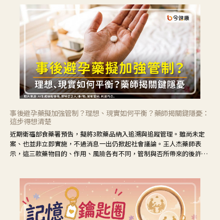
事後避孕藥擬加強管制？理想、現實如何平衡？藥師揭關鍵隱憂：
這步得想清楚
近期衛福部食藥署預告，擬將3款藥品納入追溯與追蹤管理。雖尚未定
案、也並非立即實施，不過消息一出仍掀起社會議論。王人杰藥師表
示，這三款藥物目的、作用、風險各有不同，管制與否所帶來的後許影
響也不同，可先了解其特性。