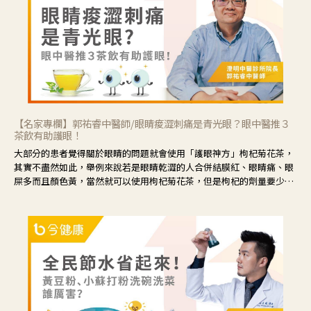
【名家專欄】郭祐睿中醫師/眼睛痠澀刺痛是青光眼？眼中醫推３
茶飲有助護眼！
大部分的患者覺得關於眼睛的問題就會使用「護眼神方」枸杞菊花茶，
其實不盡然如此，舉例來說若是眼睛乾澀的人合併結膜紅、眼睛痛、眼
屎多而且顏色黃，當然就可以使用枸杞菊花茶，但是枸杞的劑量要少，
菊花的劑量要多；若是有以上症狀以外，眼睛還會有灼熱感，眼屎多到
會「牽絲」，也就是水樣分泌物增加，這樣就是感染性結膜炎了，這時
候就要使用菊花、金銀花來治療；假如單純的眼睛乾澀，結膜沒有紅，
眼睛周圍沒有眼屎，這種情況是屬於「陰虛」，就可以使用枸杞、蓮
藕、麥門冬、山藥等比較滋潤的藥材，效果就更顯著。