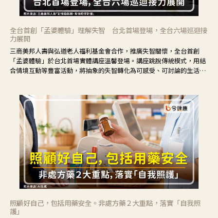
全台首創「孟婆體驗」理解失智 台北首場登場，全台六場巡迴接
力展開
三商美邦人壽與弘道老人福利基金會合作，推廣失智關懷，全台首創
「孟婆體驗」於台北首場實體講座溫馨登場。講座跳脫傳統模式，用結
合情境互動等豐富活動，將抽象的失智轉化為可感受、可討論的生活情
境，並引導民眾在家人開始出現改變時，以理解取代責備、以耐心回應
不安。
照顧好自己，包括用藥安全。非處方藥２大重點，落實「自我照
護」