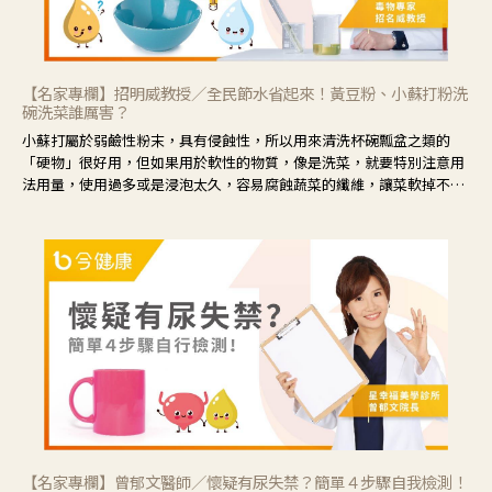
【名家專欄】招明威教授／全民節水省起來！黃豆粉、小蘇打粉洗
碗洗菜誰厲害？
小蘇打屬於弱鹼性粉末，具有侵蝕性，所以用來清洗杯碗瓢盆之類的
「硬物」很好用，但如果用於軟性的物質，像是洗菜，就要特別注意用
法用量，使用過多或是浸泡太久，容易腐蝕蔬菜的纖維，讓菜軟掉不清
脆。
【名家專欄】曾郁文醫師／懷疑有尿失禁？簡單４步驟自我檢測！