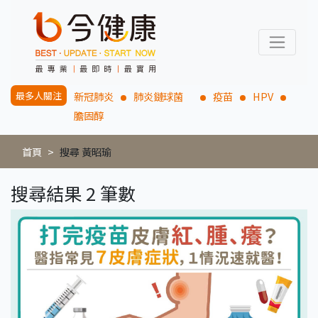
最多人關注
新冠肺炎
肺炎鏈球菌
疫苗
HPV
膽固醇
首頁
搜尋 黃昭瑜
搜尋結果 2 筆數