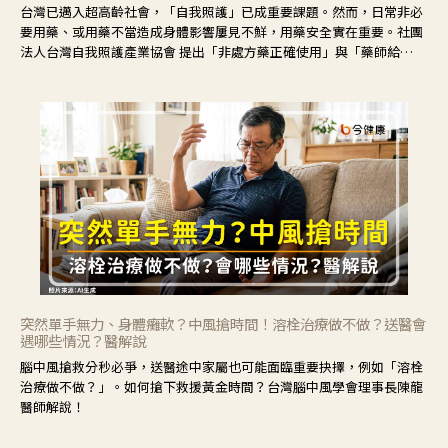
台灣已邁入超高齡社會，「自我照護」已成重要課題。然而，日常非必
要用藥、或用藥不當造成身體影響屢見不鮮，用藥安全實在重要。社團
法人台灣自我照護產業協會 提出「非處方藥正確使用」與「藥師給
力」，鼓勵民眾建立安全且正確的自我照護習慣。
突然單手無力、身體癱軟？中風搶時間！溶栓治療做不做？送醫會
遇哪些情況？醫解說
腦中風搶救分秒必爭，送醫途中家屬也可能面臨重要抉擇，例如「溶栓
治療做不做？」。如何搶下救援黃金時間？台灣腦中風學會理事長陳龍
醫師解說！