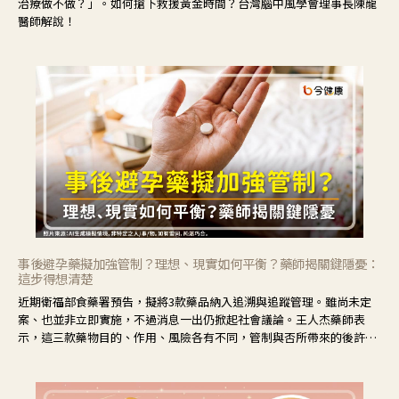
治療做不做？」。如何搶下救援黃金時間？台灣腦中風學會理事長陳龍
醫師解說！
事後避孕藥擬加強管制？理想、現實如何平衡？藥師揭關鍵隱憂：
這步得想清楚
近期衛福部食藥署預告，擬將3款藥品納入追溯與追蹤管理。雖尚未定
案、也並非立即實施，不過消息一出仍掀起社會議論。王人杰藥師表
示，這三款藥物目的、作用、風險各有不同，管制與否所帶來的後許影
響也不同，可先了解其特性。