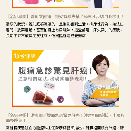
【名家專欄】曾郁文醫師／懷疑有尿失禁？簡單４步驟自我檢測！
漏尿的狀況，輕則底褲濕濕的；重則影響到生活，排斥性行為、無法出
遠門、放棄運動，甚至怕身上有尿騷味，這些都是「尿失禁」的症狀，
長期下來不敢與朋友往來，低潮陰霾造成憂鬱症。
【名家專欄】洪素卿／腹痛急診驚見肝癌！注意相關症狀，出現疼
痛多晚期！
高雄長庚醫院血液腫瘤科主任陳彥仰醫師指出，肝臟裡面沒有神經，肝