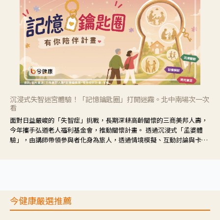
沉浸式失智迷宮體驗！「記憶鑰匙圈」打開迷霧。北中南場次一次
看
面對日益嚴峻的「失智症」挑戰，長期深耕高齡關懷的三商美邦人壽，
今年攜手弘道老人福利基金會，推動關懷計畫。 透過沉浸式「孟婆體
驗」，由講師帶領參與者化身為旅人，透過情境模擬、互動討論與卡牌
推理等，讓參與者親身感受失智症者在記憶迷宮中面臨的混亂、判斷困
難與生活挑戰。
今健康嚴選推薦