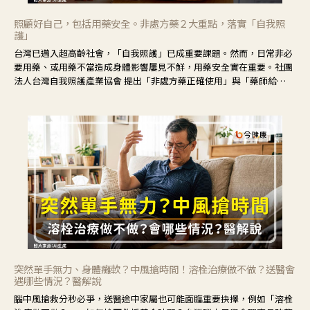
照顧好自己，包括用藥安全。非處方藥２大重點，落實「自我照
護」
台灣已邁入超高齡社會，「自我照護」已成重要課題。然而，日常非必
要用藥、或用藥不當造成身體影響屢見不鮮，用藥安全實在重要。社團
法人台灣自我照護產業協會 提出「非處方藥正確使用」與「藥師給
力」，鼓勵民眾建立安全且正確的自我照護習慣。
突然單手無力、身體癱軟？中風搶時間！溶栓治療做不做？送醫會
遇哪些情況？醫解說
腦中風搶救分秒必爭，送醫途中家屬也可能面臨重要抉擇，例如「溶栓