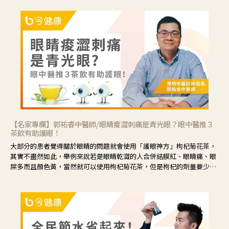
【名家專欄】郭祐睿中醫師/眼睛痠澀刺痛是青光眼？眼中醫推３
茶飲有助護眼！
大部分的患者覺得關於眼睛的問題就會使用「護眼神方」枸杞菊花茶，
其實不盡然如此，舉例來說若是眼睛乾澀的人合併結膜紅、眼睛痛、眼
屎多而且顏色黃，當然就可以使用枸杞菊花茶，但是枸杞的劑量要少，
菊花的劑量要多；若是有以上症狀以外，眼睛還會有灼熱感，眼屎多到
會「牽絲」，也就是水樣分泌物增加，這樣就是感染性結膜炎了，這時
候就要使用菊花、金銀花來治療；假如單純的眼睛乾澀，結膜沒有紅，
眼睛周圍沒有眼屎，這種情況是屬於「陰虛」，就可以使用枸杞、蓮
藕、麥門冬、山藥等比較滋潤的藥材，效果就更顯著。