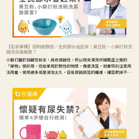
【名家專欄】招明威教授／全民節水省起來！黃豆粉、小蘇打粉洗
碗洗菜誰厲害？
小蘇打屬於弱鹼性粉末，具有侵蝕性，所以用來清洗杯碗瓢盆之類的
「硬物」很好用，但如果用於軟性的物質，像是洗菜，就要特別注意用
法用量，使用過多或是浸泡太久，容易腐蝕蔬菜的纖維，讓菜軟掉不清
脆。