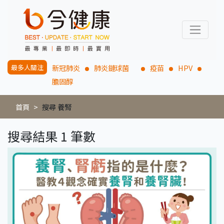
最多人關注
新冠肺炎
肺炎鏈球菌
疫苗
HPV
膽固醇
首頁
搜尋 養腎
搜尋結果 1 筆數