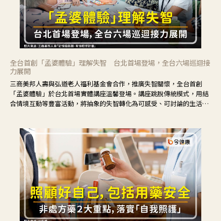
全台首創「孟婆體驗」理解失智 台北首場登場，全台六場巡迴接
力展開
三商美邦人壽與弘道老人福利基金會合作，推廣失智關懷，全台首創
「孟婆體驗」於台北首場實體講座溫馨登場。講座跳脫傳統模式，用結
合情境互動等豐富活動，將抽象的失智轉化為可感受、可討論的生活情
境，並引導民眾在家人開始出現改變時，以理解取代責備、以耐心回應
不安。