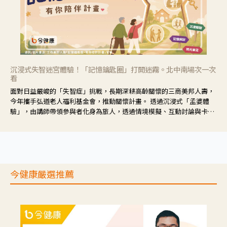
沉浸式失智迷宮體驗！「記憶鑰匙圈」打開迷霧。北中南場次一次
看
面對日益嚴峻的「失智症」挑戰，長期深耕高齡關懷的三商美邦人壽，
今年攜手弘道老人福利基金會，推動關懷計畫。 透過沉浸式「孟婆體
驗」，由講師帶領參與者化身為旅人，透過情境模擬、互動討論與卡牌
推理等，讓參與者親身感受失智症者在記憶迷宮中面臨的混亂、判斷困
難與生活挑戰。
今健康嚴選推薦