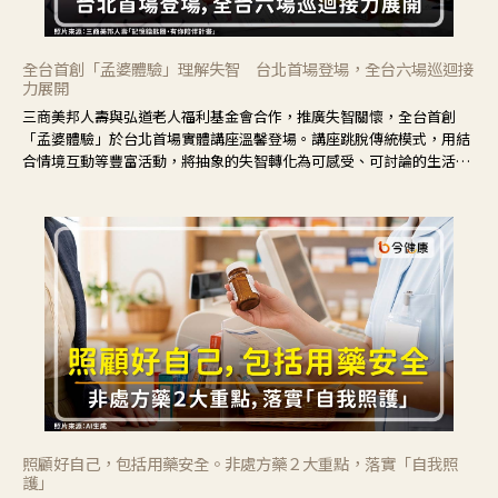
全台首創「孟婆體驗」理解失智 台北首場登場，全台六場巡迴接
力展開
三商美邦人壽與弘道老人福利基金會合作，推廣失智關懷，全台首創
「孟婆體驗」於台北首場實體講座溫馨登場。講座跳脫傳統模式，用結
合情境互動等豐富活動，將抽象的失智轉化為可感受、可討論的生活情
境，並引導民眾在家人開始出現改變時，以理解取代責備、以耐心回應
不安。
照顧好自己，包括用藥安全。非處方藥２大重點，落實「自我照
護」