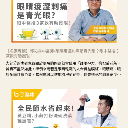
【名家專欄】郭祐睿中醫師/眼睛痠澀刺痛是青光眼？眼中醫推３
茶飲有助護眼！
大部分的患者覺得關於眼睛的問題就會使用「護眼神方」枸杞菊花茶，
其實不盡然如此，舉例來說若是眼睛乾澀的人合併結膜紅、眼睛痛、眼
屎多而且顏色黃，當然就可以使用枸杞菊花茶，但是枸杞的劑量要少，
菊花的劑量要多；若是有以上症狀以外，眼睛還會有灼熱感，眼屎多到
會「牽絲」，也就是水樣分泌物增加，這樣就是感染性結膜炎了，這時
候就要使用菊花、金銀花來治療；假如單純的眼睛乾澀，結膜沒有紅，
眼睛周圍沒有眼屎，這種情況是屬於「陰虛」，就可以使用枸杞、蓮
藕、麥門冬、山藥等比較滋潤的藥材，效果就更顯著。