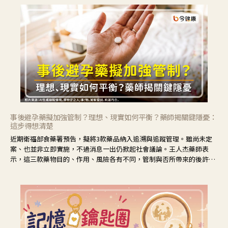
事後避孕藥擬加強管制？理想、現實如何平衡？藥師揭關鍵隱憂：
這步得想清楚
近期衛福部食藥署預告，擬將3款藥品納入追溯與追蹤管理。雖尚未定
案、也並非立即實施，不過消息一出仍掀起社會議論。王人杰藥師表
示，這三款藥物目的、作用、風險各有不同，管制與否所帶來的後許影
響也不同，可先了解其特性。