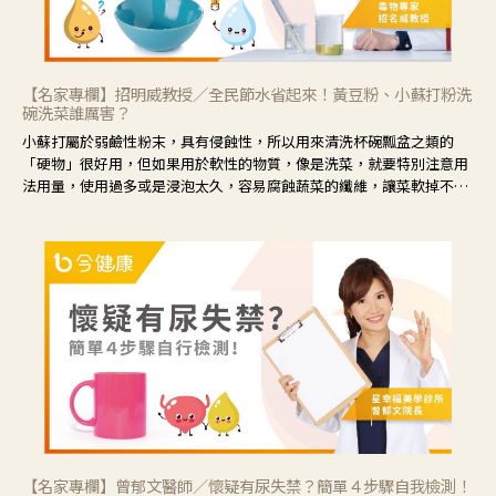
【名家專欄】招明威教授／全民節水省起來！黃豆粉、小蘇打粉洗
碗洗菜誰厲害？
小蘇打屬於弱鹼性粉末，具有侵蝕性，所以用來清洗杯碗瓢盆之類的
「硬物」很好用，但如果用於軟性的物質，像是洗菜，就要特別注意用
法用量，使用過多或是浸泡太久，容易腐蝕蔬菜的纖維，讓菜軟掉不清
脆。
【名家專欄】曾郁文醫師／懷疑有尿失禁？簡單４步驟自我檢測！