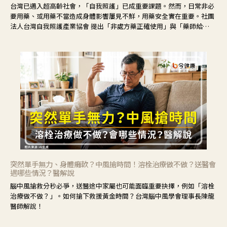
台灣已邁入超高齡社會，「自我照護」已成重要課題。然而，日常非必
要用藥、或用藥不當造成身體影響屢見不鮮，用藥安全實在重要。社團
法人台灣自我照護產業協會 提出「非處方藥正確使用」與「藥師給
力」，鼓勵民眾建立安全且正確的自我照護習慣。
突然單手無力、身體癱軟？中風搶時間！溶栓治療做不做？送醫會
遇哪些情況？醫解說
腦中風搶救分秒必爭，送醫途中家屬也可能面臨重要抉擇，例如「溶栓
治療做不做？」。如何搶下救援黃金時間？台灣腦中風學會理事長陳龍
醫師解說！