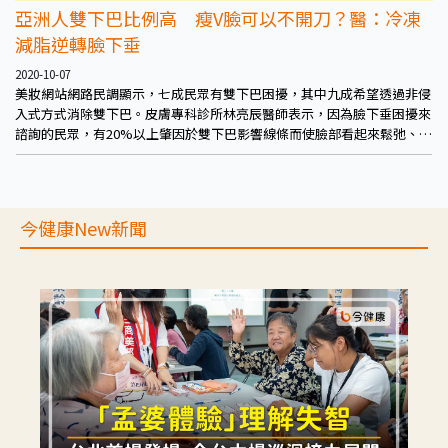
亞洲人雙下巴比例高 瘦V臉可以不開刀？醫：冷凍
減脂逆轉臉下垂
2020-10-07
美妝網站網路民調顯示，七成民眾有雙下巴困擾，其中九成希望透過非侵
入式方式消除雙下巴。皮膚專科診所林亮辰醫師表示，因為臉下垂困擾來
諮詢的民眾，有20%以上肇因於雙下巴影響線條而使臉部看起來鬆弛、下
垂。林亮辰表示，要改善臉型未必要走上削骨一途，不少民眾只要消除雙
下巴，就能修飾臉部線條提升對外表的自信度。
今健康New新聞