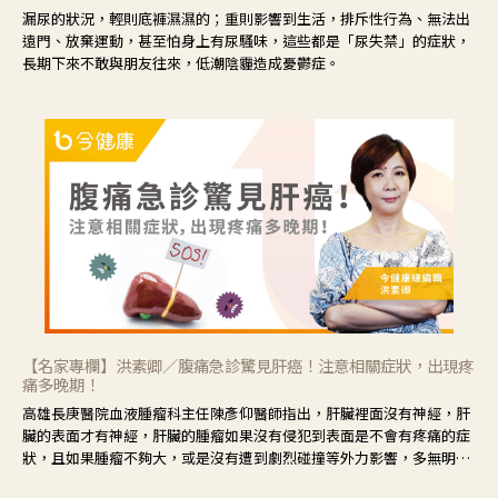
漏尿的狀況，輕則底褲濕濕的；重則影響到生活，排斥性行為、無法出
遠門、放棄運動，甚至怕身上有尿騷味，這些都是「尿失禁」的症狀，
長期下來不敢與朋友往來，低潮陰霾造成憂鬱症。
【名家專欄】洪素卿／腹痛急診驚見肝癌！注意相關症狀，出現疼
痛多晚期！
高雄長庚醫院血液腫瘤科主任陳彥仰醫師指出，肝臟裡面沒有神經，肝
臟的表面才有神經，肝臟的腫瘤如果沒有侵犯到表面是不會有疼痛的症
狀，且如果腫瘤不夠大，或是沒有遭到劇烈碰撞等外力影響，多無明顯
症狀，一旦患者出現疲勞、食慾不振、體重減輕、上腹部悶痛、肝功能