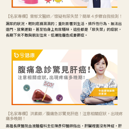
【名家專欄】曾郁文醫師／懷疑有尿失禁？簡單４步驟自我檢測！
漏尿的狀況，輕則底褲濕濕的；重則影響到生活，排斥性行為、無法出
遠門、放棄運動，甚至怕身上有尿騷味，這些都是「尿失禁」的症狀，
長期下來不敢與朋友往來，低潮陰霾造成憂鬱症。
【名家專欄】洪素卿／腹痛急診驚見肝癌！注意相關症狀，出現疼
痛多晚期！
高雄長庚醫院血液腫瘤科主任陳彥仰醫師指出，肝臟裡面沒有神經，肝