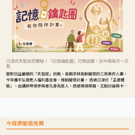
沉浸式失智迷宮體驗！「記憶鑰匙圈」打開迷霧。北中南場次一次
看
面對日益嚴峻的「失智症」挑戰，長期深耕高齡關懷的三商美邦人壽，
今年攜手弘道老人福利基金會，推動關懷計畫。 透過沉浸式「孟婆體
驗」，由講師帶領參與者化身為旅人，透過情境模擬、互動討論與卡牌
推理等，讓參與者親身感受失智症者在記憶迷宮中面臨的混亂、判斷困
難與生活挑戰。
今健康嚴選推薦