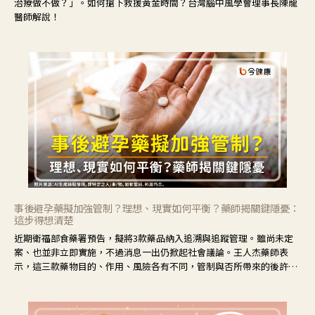
治療做不做？」。如何搶下救援黃金時間？台灣腦中風學會理事長陳龍
醫師解說！
事後避孕藥擬加強管制？理想、現實如何平衡？藥師揭關鍵隱憂：
這步得想清楚
近期衛福部食藥署預告，擬將3款藥品納入追溯與追蹤管理。雖尚未定
案、也並非立即實施，不過消息一出仍掀起社會議論。王人杰藥師表
示，這三款藥物目的、作用、風險各有不同，管制與否所帶來的後許影
響也不同，可先了解其特性。