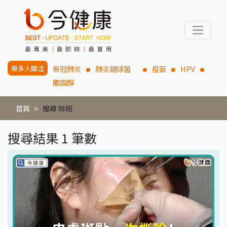
最多人關注
新冠肺炎
肺炎鏈球菌
疫苗
HPV
膽固醇
首頁
搜尋 除斑
搜尋結果 1 筆數