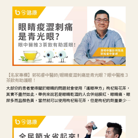
【名家專欄】郭祐睿中醫師/眼睛痠澀刺痛是青光眼？眼中醫推３
茶飲有助護眼！
大部分的患者覺得關於眼睛的問題就會使用「護眼神方」枸杞菊花茶，
其實不盡然如此，舉例來說若是眼睛乾澀的人合併結膜紅、眼睛痛、眼
屎多而且顏色黃，當然就可以使用枸杞菊花茶，但是枸杞的劑量要少，
菊花的劑量要多；若是有以上症狀以外，眼睛還會有灼熱感，眼屎多到
會「牽絲」，也就是水樣分泌物增加，這樣就是感染性結膜炎了，這時
候就要使用菊花、金銀花來治療；假如單純的眼睛乾澀，結膜沒有紅，
眼睛周圍沒有眼屎，這種情況是屬於「陰虛」，就可以使用枸杞、蓮
藕、麥門冬、山藥等比較滋潤的藥材，效果就更顯著。