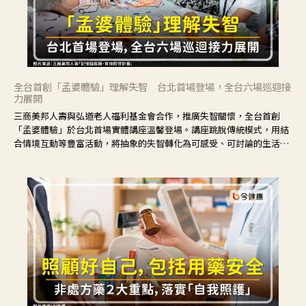
全台首創「孟婆體驗」理解失智 台北首場登場，全台六場巡迴接
力展開
三商美邦人壽與弘道老人福利基金會合作，推廣失智關懷，全台首創
「孟婆體驗」於台北首場實體講座溫馨登場。講座跳脫傳統模式，用結
合情境互動等豐富活動，將抽象的失智轉化為可感受、可討論的生活情
境，並引導民眾在家人開始出現改變時，以理解取代責備、以耐心回應
不安。