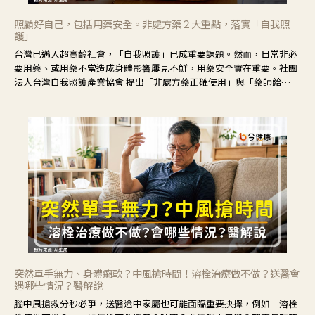
照顧好自己，包括用藥安全。非處方藥２大重點，落實「自我照
護」
台灣已邁入超高齡社會，「自我照護」已成重要課題。然而，日常非必
要用藥、或用藥不當造成身體影響屢見不鮮，用藥安全實在重要。社團
法人台灣自我照護產業協會 提出「非處方藥正確使用」與「藥師給
力」，鼓勵民眾建立安全且正確的自我照護習慣。
突然單手無力、身體癱軟？中風搶時間！溶栓治療做不做？送醫會
遇哪些情況？醫解說
腦中風搶救分秒必爭，送醫途中家屬也可能面臨重要抉擇，例如「溶栓