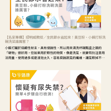
【名家專欄】招明威教授／全民節水省起來！黃豆粉、小蘇打粉洗
碗洗菜誰厲害？
小蘇打屬於弱鹼性粉末，具有侵蝕性，所以用來清洗杯碗瓢盆之類的
「硬物」很好用，但如果用於軟性的物質，像是洗菜，就要特別注意用
法用量，使用過多或是浸泡太久，容易腐蝕蔬菜的纖維，讓菜軟掉不清
脆。