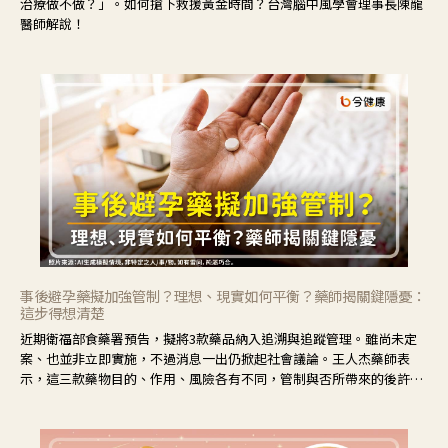
治療做不做？」。如何搶下救援黃金時間？台灣腦中風學會理事長陳龍
醫師解說！
事後避孕藥擬加強管制？理想、現實如何平衡？藥師揭關鍵隱憂：
這步得想清楚
近期衛福部食藥署預告，擬將3款藥品納入追溯與追蹤管理。雖尚未定
案、也並非立即實施，不過消息一出仍掀起社會議論。王人杰藥師表
示，這三款藥物目的、作用、風險各有不同，管制與否所帶來的後許影
響也不同，可先了解其特性。