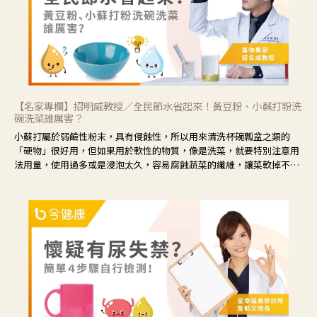
【名家專欄】招明威教授／全民節水省起來！黃豆粉、小蘇打粉洗
碗洗菜誰厲害？
小蘇打屬於弱鹼性粉末，具有侵蝕性，所以用來清洗杯碗瓢盆之類的
「硬物」很好用，但如果用於軟性的物質，像是洗菜，就要特別注意用
法用量，使用過多或是浸泡太久，容易腐蝕蔬菜的纖維，讓菜軟掉不清
脆。