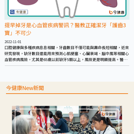
提早掉牙是心血管疾病警訊？醫教正確潔牙「護齒3
寶」不可少
2022-11-01
口腔健康與多種疾病息息相關，牙齒數目不僅可能與壽命長短相關，近來
研究發現，缺牙數目還能用來預測心肌梗塞、心臟衰竭、腦中風等相關心
血管疾病風險，尤其是65歲以前缺牙5顆以上，風險更是明顯提高。醫師
呼籲，做好口腔保健，養「牙也能存健康。為了提醒國人正視口腔健康，
台北市牙醫師公會30日於北市林森公園舉行「2022全齡護齒園遊會」，
號召民眾不分年齡，一起「護」齒保健康。
今健康New新聞