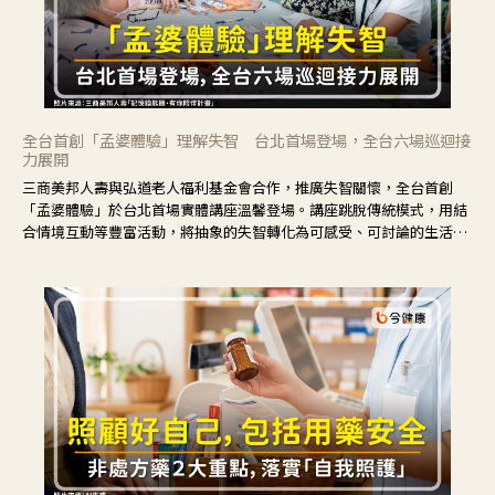
全台首創「孟婆體驗」理解失智 台北首場登場，全台六場巡迴接
力展開
三商美邦人壽與弘道老人福利基金會合作，推廣失智關懷，全台首創
「孟婆體驗」於台北首場實體講座溫馨登場。講座跳脫傳統模式，用結
合情境互動等豐富活動，將抽象的失智轉化為可感受、可討論的生活情
境，並引導民眾在家人開始出現改變時，以理解取代責備、以耐心回應
不安。