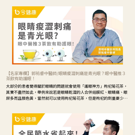
【名家專欄】郭祐睿中醫師/眼睛痠澀刺痛是青光眼？眼中醫推３
茶飲有助護眼！
大部分的患者覺得關於眼睛的問題就會使用「護眼神方」枸杞菊花茶，
其實不盡然如此，舉例來說若是眼睛乾澀的人合併結膜紅、眼睛痛、眼
屎多而且顏色黃，當然就可以使用枸杞菊花茶，但是枸杞的劑量要少，
菊花的劑量要多；若是有以上症狀以外，眼睛還會有灼熱感，眼屎多到
會「牽絲」，也就是水樣分泌物增加，這樣就是感染性結膜炎了，這時
候就要使用菊花、金銀花來治療；假如單純的眼睛乾澀，結膜沒有紅，
眼睛周圍沒有眼屎，這種情況是屬於「陰虛」，就可以使用枸杞、蓮
藕、麥門冬、山藥等比較滋潤的藥材，效果就更顯著。