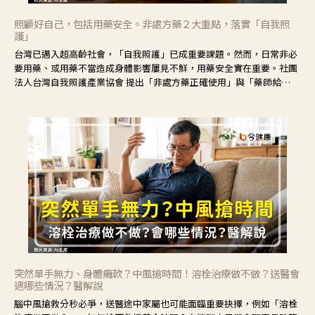
照顧好自己，包括用藥安全。非處方藥２大重點，落實「自我照
護」
台灣已邁入超高齡社會，「自我照護」已成重要課題。然而，日常非必
要用藥、或用藥不當造成身體影響屢見不鮮，用藥安全實在重要。社團
法人台灣自我照護產業協會 提出「非處方藥正確使用」與「藥師給
力」，鼓勵民眾建立安全且正確的自我照護習慣。
突然單手無力、身體癱軟？中風搶時間！溶栓治療做不做？送醫會
遇哪些情況？醫解說
腦中風搶救分秒必爭，送醫途中家屬也可能面臨重要抉擇，例如「溶栓