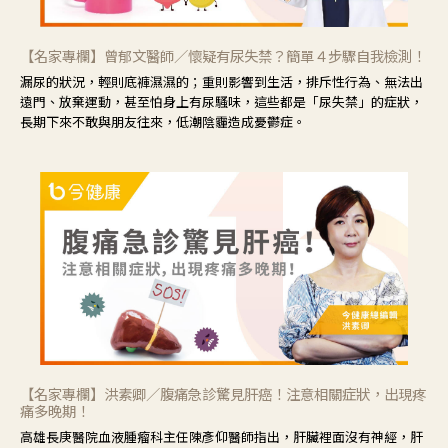
【名家專欄】曾郁文醫師／懷疑有尿失禁？簡單４步驟自我檢測！
漏尿的狀況，輕則底褲濕濕的；重則影響到生活，排斥性行為、無法出
遠門、放棄運動，甚至怕身上有尿騷味，這些都是「尿失禁」的症狀，
長期下來不敢與朋友往來，低潮陰霾造成憂鬱症。
【名家專欄】洪素卿／腹痛急診驚見肝癌！注意相關症狀，出現疼
痛多晚期！
高雄長庚醫院血液腫瘤科主任陳彥仰醫師指出，肝臟裡面沒有神經，肝