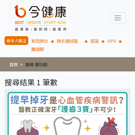
最多人關注
新冠肺炎
肺炎鏈球菌
疫苗
HPV
膽固醇
首頁
搜尋 蕭仰嶔
搜尋結果 1 筆數