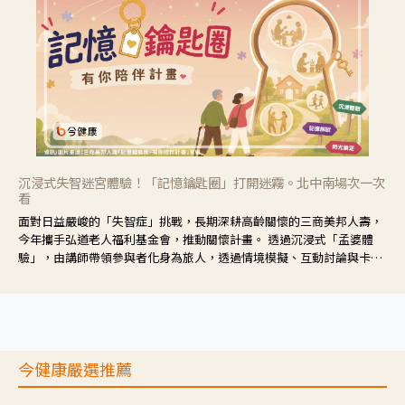
沉浸式失智迷宮體驗！「記憶鑰匙圈」打開迷霧。北中南場次一次
看
面對日益嚴峻的「失智症」挑戰，長期深耕高齡關懷的三商美邦人壽，
今年攜手弘道老人福利基金會，推動關懷計畫。 透過沉浸式「孟婆體
驗」，由講師帶領參與者化身為旅人，透過情境模擬、互動討論與卡牌
推理等，讓參與者親身感受失智症者在記憶迷宮中面臨的混亂、判斷困
難與生活挑戰。
今健康嚴選推薦