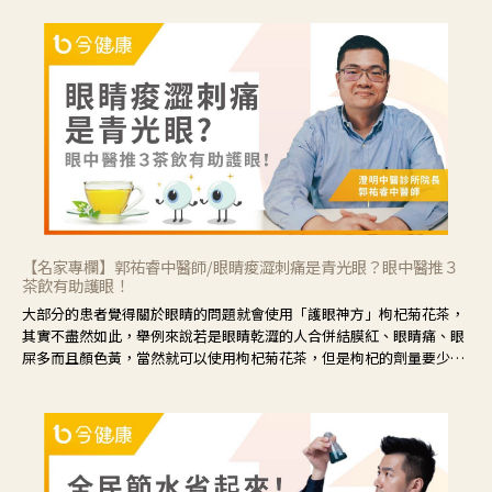
【名家專欄】郭祐睿中醫師/眼睛痠澀刺痛是青光眼？眼中醫推３
茶飲有助護眼！
大部分的患者覺得關於眼睛的問題就會使用「護眼神方」枸杞菊花茶，
其實不盡然如此，舉例來說若是眼睛乾澀的人合併結膜紅、眼睛痛、眼
屎多而且顏色黃，當然就可以使用枸杞菊花茶，但是枸杞的劑量要少，
菊花的劑量要多；若是有以上症狀以外，眼睛還會有灼熱感，眼屎多到
會「牽絲」，也就是水樣分泌物增加，這樣就是感染性結膜炎了，這時
候就要使用菊花、金銀花來治療；假如單純的眼睛乾澀，結膜沒有紅，
眼睛周圍沒有眼屎，這種情況是屬於「陰虛」，就可以使用枸杞、蓮
藕、麥門冬、山藥等比較滋潤的藥材，效果就更顯著。