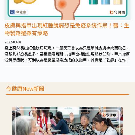
皮膚與指甲出現紅腫脫屑恐是免疫系統作祟！醫：生
物製劑選擇有策略
2022-03-01
身上突然長出紅色脫屑斑塊，一般民眾會以為只是單純皮膚疾病而疏忽，
沒想到卻愈長愈多、甚至搔癢難耐；指甲也相繼出現點狀凹陷、甲片增厚
泛黃等症狀，可別以為是黴菌感染造成的灰指甲，其實是「乾癬」在作
祟！
今健康New新聞