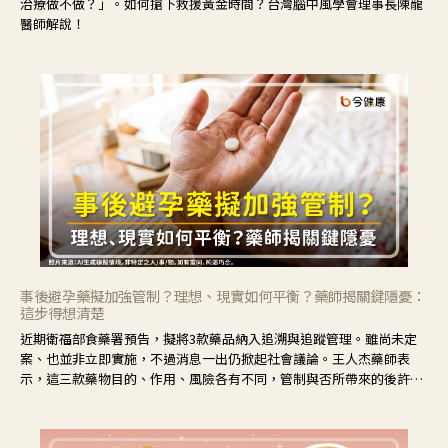
治療做不做？」。如何搶下救援黃金時間？台灣腦中風學會理事長陳龍
醫師解說！
事後避孕藥擬加強管制？理想、現實如何平衡？藥師揭關鍵隱憂：
這步得想清楚
近期衛福部食藥署預告，擬將3款藥品納入追溯與追蹤管理。雖尚未定
案、也並非立即實施，不過消息一出仍掀起社會議論。王人杰藥師表
示，這三款藥物目的、作用、風險各有不同，管制與否所帶來的後許影
響也不同，可先了解其特性。