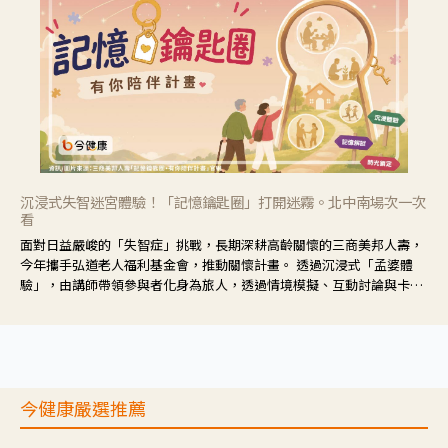
沉浸式失智迷宮體驗！「記憶鑰匙圈」打開迷霧。北中南場次一次
看
面對日益嚴峻的「失智症」挑戰，長期深耕高齡關懷的三商美邦人壽，
今年攜手弘道老人福利基金會，推動關懷計畫。 透過沉浸式「孟婆體
驗」，由講師帶領參與者化身為旅人，透過情境模擬、互動討論與卡牌
推理等，讓參與者親身感受失智症者在記憶迷宮中面臨的混亂、判斷困
難與生活挑戰。
今健康嚴選推薦