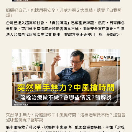
照顧好自己，包括用藥安全。非處方藥２大重點，落實「自我照
護」
台灣已邁入超高齡社會，「自我照護」已成重要課題。然而，日常非必
要用藥、或用藥不當造成身體影響屢見不鮮，用藥安全實在重要。社團
法人台灣自我照護產業協會 提出「非處方藥正確使用」與「藥師給
力」，鼓勵民眾建立安全且正確的自我照護習慣。
突然單手無力、身體癱軟？中風搶時間！溶栓治療做不做？送醫會
遇哪些情況？醫解說
腦中風搶救分秒必爭，送醫途中家屬也可能面臨重要抉擇，例如「溶栓