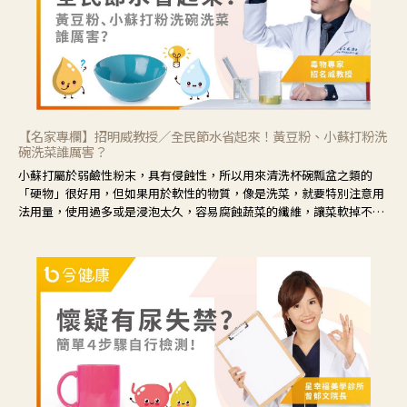
【名家專欄】招明威教授／全民節水省起來！黃豆粉、小蘇打粉洗
碗洗菜誰厲害？
小蘇打屬於弱鹼性粉末，具有侵蝕性，所以用來清洗杯碗瓢盆之類的
「硬物」很好用，但如果用於軟性的物質，像是洗菜，就要特別注意用
法用量，使用過多或是浸泡太久，容易腐蝕蔬菜的纖維，讓菜軟掉不清
脆。