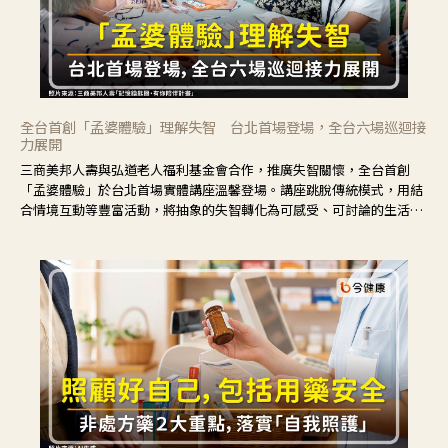
全台首創「孟婆體驗」理解失智 台北首場登場，全台六場巡迴接
力展開
三商美邦人壽與弘道老人福利基金會合作，推廣失智關懷，全台首創
「孟婆體驗」於台北首場實體講座溫馨登場。講座跳脫傳統模式，用結
合情境互動等豐富活動，將抽象的失智轉化為可感受、可討論的生活情
境，並引導民眾在家人開始出現改變時，以理解取代責備、以耐心回應
不安。