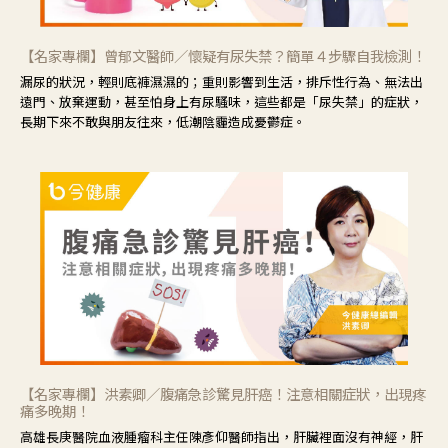
【名家專欄】曾郁文醫師／懷疑有尿失禁？簡單４步驟自我檢測！
漏尿的狀況，輕則底褲濕濕的；重則影響到生活，排斥性行為、無法出
遠門、放棄運動，甚至怕身上有尿騷味，這些都是「尿失禁」的症狀，
長期下來不敢與朋友往來，低潮陰霾造成憂鬱症。
【名家專欄】洪素卿／腹痛急診驚見肝癌！注意相關症狀，出現疼
痛多晚期！
高雄長庚醫院血液腫瘤科主任陳彥仰醫師指出，肝臟裡面沒有神經，肝