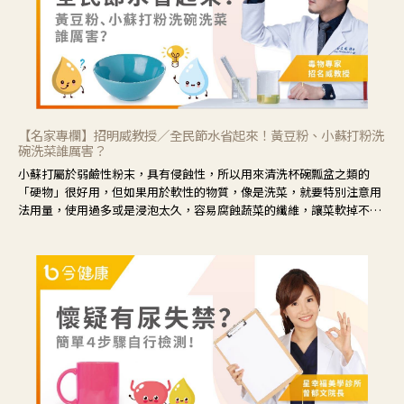
【名家專欄】招明威教授／全民節水省起來！黃豆粉、小蘇打粉洗
碗洗菜誰厲害？
小蘇打屬於弱鹼性粉末，具有侵蝕性，所以用來清洗杯碗瓢盆之類的
「硬物」很好用，但如果用於軟性的物質，像是洗菜，就要特別注意用
法用量，使用過多或是浸泡太久，容易腐蝕蔬菜的纖維，讓菜軟掉不清
脆。