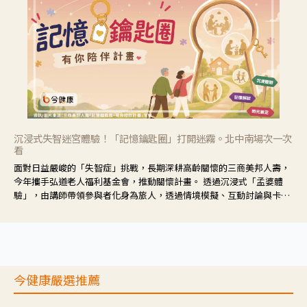
沉浸式失智迷宮體驗！「記憶鑰匙圈」打開迷霧。北中南場次一次
看
面對日益嚴峻的「失智症」挑戰，長期深耕高齡關懷的三商美邦人壽，
今年攜手弘道老人福利基金會，推動關懷計畫。 透過沉浸式「孟婆體
驗」，由講師帶領參與者化身為旅人，透過情境模擬、互動討論與卡牌
推理等，讓參與者親身感受失智症者在記憶迷宮中面臨的混亂、判斷困
難與生活挑戰。
今健康嚴選推薦