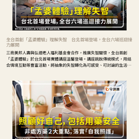
全台首創「孟婆體驗」理解失智 台北首場登場，全台六場巡迴接
力展開
三商美邦人壽與弘道老人福利基金會合作，推廣失智關懷，全台首創
「孟婆體驗」於台北首場實體講座溫馨登場。講座跳脫傳統模式，用結
合情境互動等豐富活動，將抽象的失智轉化為可感受、可討論的生活情
境，並引導民眾在家人開始出現改變時，以理解取代責備、以耐心回應
不安。