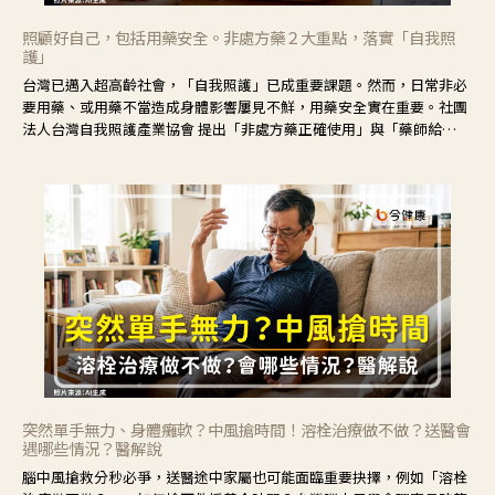
照顧好自己，包括用藥安全。非處方藥２大重點，落實「自我照
護」
台灣已邁入超高齡社會，「自我照護」已成重要課題。然而，日常非必
要用藥、或用藥不當造成身體影響屢見不鮮，用藥安全實在重要。社團
法人台灣自我照護產業協會 提出「非處方藥正確使用」與「藥師給
力」，鼓勵民眾建立安全且正確的自我照護習慣。
突然單手無力、身體癱軟？中風搶時間！溶栓治療做不做？送醫會
遇哪些情況？醫解說
腦中風搶救分秒必爭，送醫途中家屬也可能面臨重要抉擇，例如「溶栓