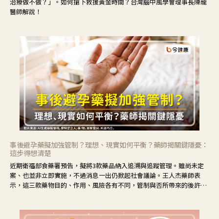
治療做不做？」。如何搶下救援黃金時間？台灣腦中風學會理事長陳龍
醫師解說！
事後避孕藥擬加強管制？理想、現實如何平衡？藥師揭關鍵隱憂：
這步得想清楚
近期衛福部食藥署預告，擬將3款藥品納入追溯與追蹤管理。雖尚未定
案、也並非立即實施，不過消息一出仍掀起社會議論。王人杰藥師表
示，這三款藥物目的、作用、風險各有不同，管制與否所帶來的後許影
響也不同，可先了解其特性。