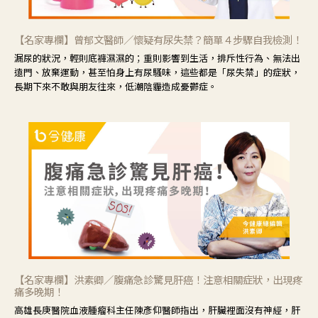
【名家專欄】曾郁文醫師／懷疑有尿失禁？簡單４步驟自我檢測！
漏尿的狀況，輕則底褲濕濕的；重則影響到生活，排斥性行為、無法出
遠門、放棄運動，甚至怕身上有尿騷味，這些都是「尿失禁」的症狀，
長期下來不敢與朋友往來，低潮陰霾造成憂鬱症。
【名家專欄】洪素卿／腹痛急診驚見肝癌！注意相關症狀，出現疼
痛多晚期！
高雄長庚醫院血液腫瘤科主任陳彥仰醫師指出，肝臟裡面沒有神經，肝