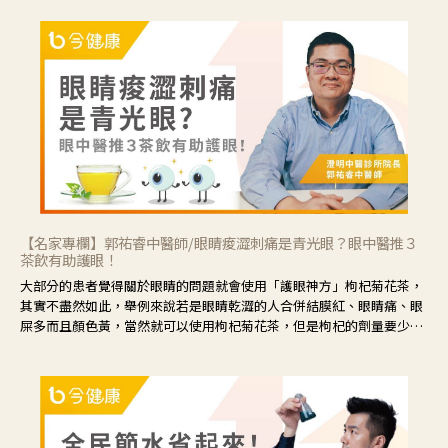
【名家專欄】郭祐睿中醫師/眼睛痠澀刺痛是青光眼？眼中醫推３
茶飲有助護眼！
大部分的患者覺得關於眼睛的問題就會使用「護眼神方」枸杞菊花茶，
其實不盡然如此，舉例來說若是眼睛乾澀的人合併結膜紅、眼睛痛、眼
屎多而且顏色黃，當然就可以使用枸杞菊花茶，但是枸杞的劑量要少，
菊花的劑量要多；若是有以上症狀以外，眼睛還會有灼熱感，眼屎多到
會「牽絲」，也就是水樣分泌物增加，這樣就是感染性結膜炎了，這時
候就要使用菊花、金銀花來治療；假如單純的眼睛乾澀，結膜沒有紅，
眼睛周圍沒有眼屎，這種情況是屬於「陰虛」，就可以使用枸杞、蓮
藕、麥門冬、山藥等比較滋潤的藥材，效果就更顯著。