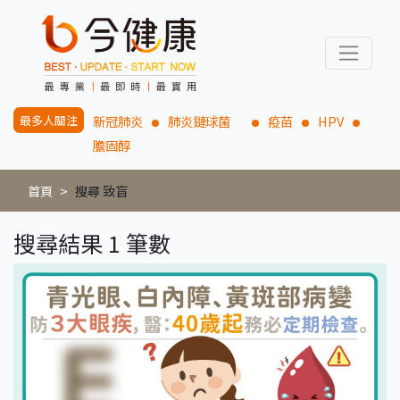
最多人關注
新冠肺炎
肺炎鏈球菌
疫苗
HPV
膽固醇
首頁
搜尋 致盲
搜尋結果 1 筆數