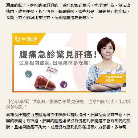
漏尿的狀況，輕則底褲濕濕的；重則影響到生活，排斥性行為、無法出
遠門、放棄運動，甚至怕身上有尿騷味，這些都是「尿失禁」的症狀，
長期下來不敢與朋友往來，低潮陰霾造成憂鬱症。
【名家專欄】洪素卿／腹痛急診驚見肝癌！注意相關症狀，出現疼
痛多晚期！
高雄長庚醫院血液腫瘤科主任陳彥仰醫師指出，肝臟裡面沒有神經，肝
臟的表面才有神經，肝臟的腫瘤如果沒有侵犯到表面是不會有疼痛的症
狀，且如果腫瘤不夠大，或是沒有遭到劇烈碰撞等外力影響，多無明顯
症狀，一旦患者出現疲勞、食慾不振、體重減輕、上腹部悶痛、肝功能