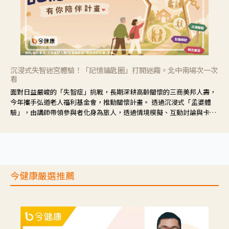
沉浸式失智迷宮體驗！「記憶鑰匙圈」打開迷霧。北中南場次一次
看
面對日益嚴峻的「失智症」挑戰，長期深耕高齡關懷的三商美邦人壽，
今年攜手弘道老人福利基金會，推動關懷計畫。 透過沉浸式「孟婆體
驗」，由講師帶領參與者化身為旅人，透過情境模擬、互動討論與卡牌
推理等，讓參與者親身感受失智症者在記憶迷宮中面臨的混亂、判斷困
難與生活挑戰。
今健康嚴選推薦