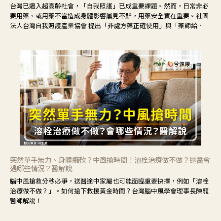
台灣已邁入超高齡社會，「自我照護」已成重要課題。然而，日常非必
要用藥、或用藥不當造成身體影響屢見不鮮，用藥安全實在重要。社團
法人台灣自我照護產業協會 提出「非處方藥正確使用」與「藥師給
力」，鼓勵民眾建立安全且正確的自我照護習慣。
突然單手無力、身體癱軟？中風搶時間！溶栓治療做不做？送醫會
遇哪些情況？醫解說
腦中風搶救分秒必爭，送醫途中家屬也可能面臨重要抉擇，例如「溶栓
治療做不做？」。如何搶下救援黃金時間？台灣腦中風學會理事長陳龍
醫師解說！