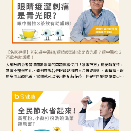
【名家專欄】郭祐睿中醫師/眼睛痠澀刺痛是青光眼？眼中醫推３
茶飲有助護眼！
大部分的患者覺得關於眼睛的問題就會使用「護眼神方」枸杞菊花茶，
其實不盡然如此，舉例來說若是眼睛乾澀的人合併結膜紅、眼睛痛、眼
屎多而且顏色黃，當然就可以使用枸杞菊花茶，但是枸杞的劑量要少，
菊花的劑量要多；若是有以上症狀以外，眼睛還會有灼熱感，眼屎多到
會「牽絲」，也就是水樣分泌物增加，這樣就是感染性結膜炎了，這時
候就要使用菊花、金銀花來治療；假如單純的眼睛乾澀，結膜沒有紅，
眼睛周圍沒有眼屎，這種情況是屬於「陰虛」，就可以使用枸杞、蓮
藕、麥門冬、山藥等比較滋潤的藥材，效果就更顯著。