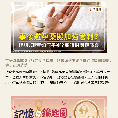
事後避孕藥擬加強管制？理想、現實如何平衡？藥師揭關鍵隱憂：
這步得想清楚
近期衛福部食藥署預告，擬將3款藥品納入追溯與追蹤管理。雖尚未定
案、也並非立即實施，不過消息一出仍掀起社會議論。王人杰藥師表
示，這三款藥物目的、作用、風險各有不同，管制與否所帶來的後許影
響也不同，可先了解其特性。