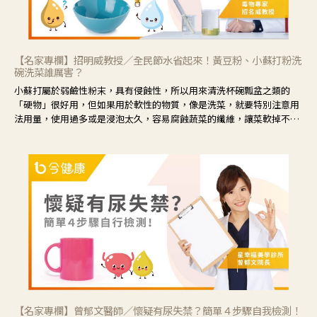
【名家專欄】招明威教授／全民節水省起來！黃豆粉、小蘇打粉洗
碗洗菜誰厲害？
小蘇打屬於弱鹼性粉末，具有侵蝕性，所以用來清洗杯碗瓢盆之類的
「硬物」很好用，但如果用於軟性的物質，像是洗菜，就要特別注意用
法用量，使用過多或是浸泡太久，容易腐蝕蔬菜的纖維，讓菜軟掉不清
脆。
【名家專欄】曾郁文醫師／懷疑有尿失禁？簡單４步驟自我檢測！