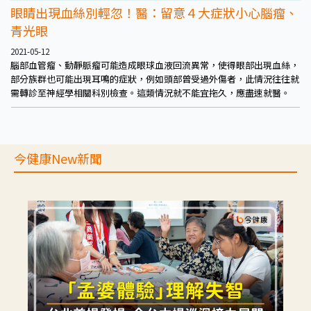
眼睛出現血絲別輕忽！醫：留意４大症狀小心腦瘤、
青光眼
2021-05-12
腦部血管瘤、動靜脈瘤可能造成眼球血液回流異常，使得眼部出現血絲，
部分族群也可能出現耳鳴的症狀，例如頭部曾受過外傷者，此情況往往就
需轉診至神經學相關科別檢查。這類情況就不能宜拖久，應盡速就醫。
今健康New新聞