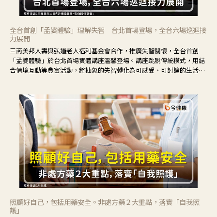
全台首創「孟婆體驗」理解失智 台北首場登場，全台六場巡迴接
力展開
三商美邦人壽與弘道老人福利基金會合作，推廣失智關懷，全台首創
「孟婆體驗」於台北首場實體講座溫馨登場。講座跳脫傳統模式，用結
合情境互動等豐富活動，將抽象的失智轉化為可感受、可討論的生活情
境，並引導民眾在家人開始出現改變時，以理解取代責備、以耐心回應
不安。
照顧好自己，包括用藥安全。非處方藥２大重點，落實「自我照
護」