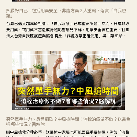
照顧好自己，包括用藥安全。非處方藥２大重點，落實「自我照
護」
台灣已邁入超高齡社會，「自我照護」已成重要課題。然而，日常非必
要用藥、或用藥不當造成身體影響屢見不鮮，用藥安全實在重要。社團
法人台灣自我照護產業協會 提出「非處方藥正確使用」與「藥師給
力」，鼓勵民眾建立安全且正確的自我照護習慣。
突然單手無力、身體癱軟？中風搶時間！溶栓治療做不做？送醫會
遇哪些情況？醫解說
腦中風搶救分秒必爭，送醫途中家屬也可能面臨重要抉擇，例如「溶栓