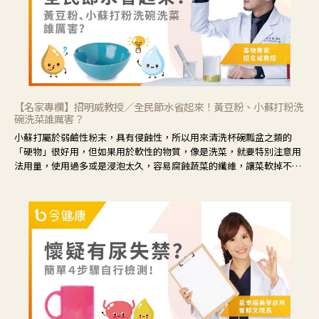
【名家專欄】招明威教授／全民節水省起來！黃豆粉、小蘇打粉洗
碗洗菜誰厲害？
小蘇打屬於弱鹼性粉末，具有侵蝕性，所以用來清洗杯碗瓢盆之類的
「硬物」很好用，但如果用於軟性的物質，像是洗菜，就要特別注意用
法用量，使用過多或是浸泡太久，容易腐蝕蔬菜的纖維，讓菜軟掉不清
脆。