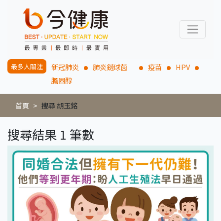
最多人關注
新冠肺炎
肺炎鏈球菌
疫苗
HPV
膽固醇
首頁
搜尋 胡玉銘
搜尋結果 1 筆數