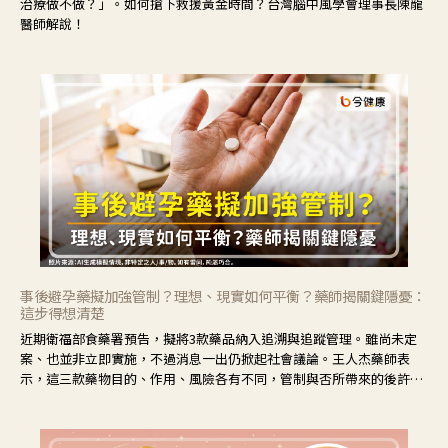
治療做不做？」。如何搶下救援黃金時間？台灣腦中風學會理事長陳龍
醫師解說！
事後避孕藥擬加強管制？理想、現實如何平衡？藥師揭關鍵隱憂：
這步得想清楚
近期衛福部食藥署預告，擬將3款藥品納入追溯與追蹤管理。雖尚未定
案、也並非立即實施，不過消息一出仍掀起社會議論。王人杰藥師表
示，這三款藥物目的、作用、風險各有不同，管制與否所帶來的後許影
響也不同，可先了解其特性。