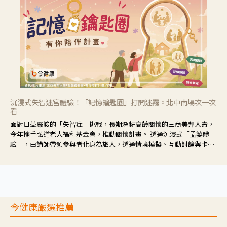
沉浸式失智迷宮體驗！「記憶鑰匙圈」打開迷霧。北中南場次一次
看
面對日益嚴峻的「失智症」挑戰，長期深耕高齡關懷的三商美邦人壽，
今年攜手弘道老人福利基金會，推動關懷計畫。 透過沉浸式「孟婆體
驗」，由講師帶領參與者化身為旅人，透過情境模擬、互動討論與卡牌
推理等，讓參與者親身感受失智症者在記憶迷宮中面臨的混亂、判斷困
難與生活挑戰。
今健康嚴選推薦