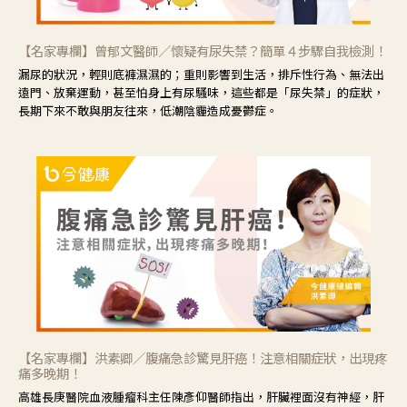
【名家專欄】曾郁文醫師／懷疑有尿失禁？簡單４步驟自我檢測！
漏尿的狀況，輕則底褲濕濕的；重則影響到生活，排斥性行為、無法出
遠門、放棄運動，甚至怕身上有尿騷味，這些都是「尿失禁」的症狀，
長期下來不敢與朋友往來，低潮陰霾造成憂鬱症。
【名家專欄】洪素卿／腹痛急診驚見肝癌！注意相關症狀，出現疼
痛多晚期！
高雄長庚醫院血液腫瘤科主任陳彥仰醫師指出，肝臟裡面沒有神經，肝