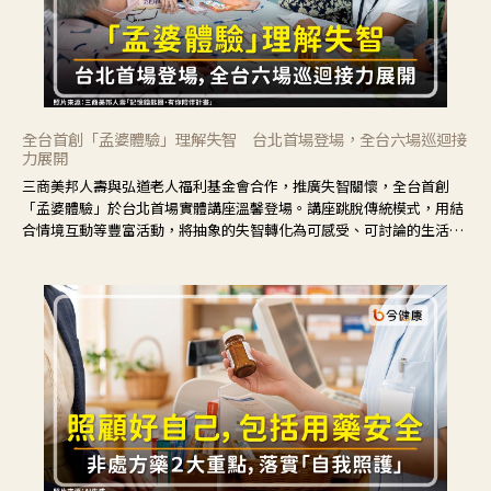
全台首創「孟婆體驗」理解失智 台北首場登場，全台六場巡迴接
力展開
三商美邦人壽與弘道老人福利基金會合作，推廣失智關懷，全台首創
「孟婆體驗」於台北首場實體講座溫馨登場。講座跳脫傳統模式，用結
合情境互動等豐富活動，將抽象的失智轉化為可感受、可討論的生活情
境，並引導民眾在家人開始出現改變時，以理解取代責備、以耐心回應
不安。