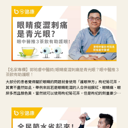
【名家專欄】郭祐睿中醫師/眼睛痠澀刺痛是青光眼？眼中醫推３
茶飲有助護眼！
大部分的患者覺得關於眼睛的問題就會使用「護眼神方」枸杞菊花茶，
其實不盡然如此，舉例來說若是眼睛乾澀的人合併結膜紅、眼睛痛、眼
屎多而且顏色黃，當然就可以使用枸杞菊花茶，但是枸杞的劑量要少，
菊花的劑量要多；若是有以上症狀以外，眼睛還會有灼熱感，眼屎多到
會「牽絲」，也就是水樣分泌物增加，這樣就是感染性結膜炎了，這時
候就要使用菊花、金銀花來治療；假如單純的眼睛乾澀，結膜沒有紅，
眼睛周圍沒有眼屎，這種情況是屬於「陰虛」，就可以使用枸杞、蓮
藕、麥門冬、山藥等比較滋潤的藥材，效果就更顯著。