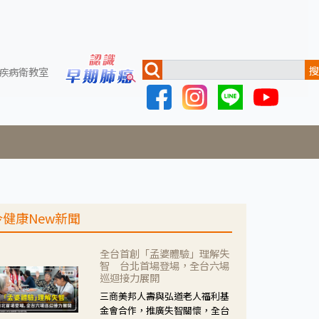
搜
疾病衛教室
今健康New新聞
全台首創「孟婆體驗」理解失
智 台北首場登場，全台六場
巡迴接力展開
三商美邦人壽與弘道老人福利基
金會合作，推廣失智關懷，全台