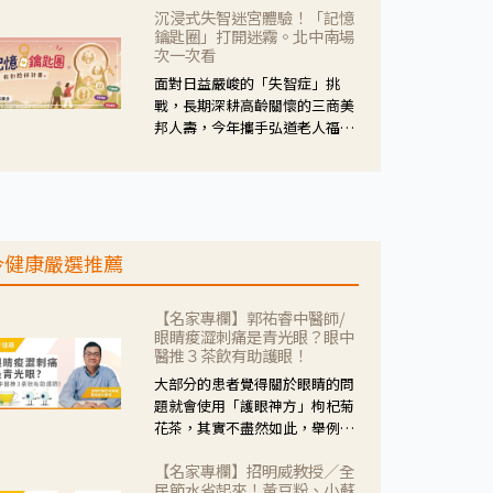
沉浸式失智迷宮體驗！「記憶
人杰藥師表示，這三款藥物目
鑰匙圈」打開迷霧。北中南場
的、作用、風險各有不同，管制
次一次看
與否所帶來的後許影響也不同，
面對日益嚴峻的「失智症」挑
可先了解其特性。
戰，長期深耕高齡關懷的三商美
邦人壽，今年攜手弘道老人福利
基金會，推動關懷計畫。 透過沉
浸式「孟婆體驗」，由講師帶領
參與者化身為旅人，透過情境模
擬、互動討論與卡牌推理等，讓
參與者親身感受失智症者在記憶
今健康嚴選推薦
迷宮中面臨的混亂、判斷困難與
生活挑戰。
【名家專欄】郭祐睿中醫師/
眼睛痠澀刺痛是青光眼？眼中
醫推３茶飲有助護眼！
大部分的患者覺得關於眼睛的問
題就會使用「護眼神方」枸杞菊
花茶，其實不盡然如此，舉例來
說若是眼睛乾澀的人合併結膜
【名家專欄】招明威教授／全
紅、眼睛痛、眼屎多而且顏色
民節水省起來！黃豆粉、小蘇