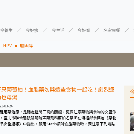
今養生
今好瘦
今生活
今好看
名家專欄
HPV
膽固醇
不只葡萄柚！血脂藥勿與這些食物一起吃！劇烈運
動也母湯
21-03-24
確用藥治療，是穩定控制三高的關鍵，更要注意藥物與食物的交互作
。臺北市聯合醫院陽明院區藥劑科蘇柏名藥師在衛福部食藥署《藥物
品安全週報》中指出，服用Statin類降血脂藥物時，要注意下列幾點：