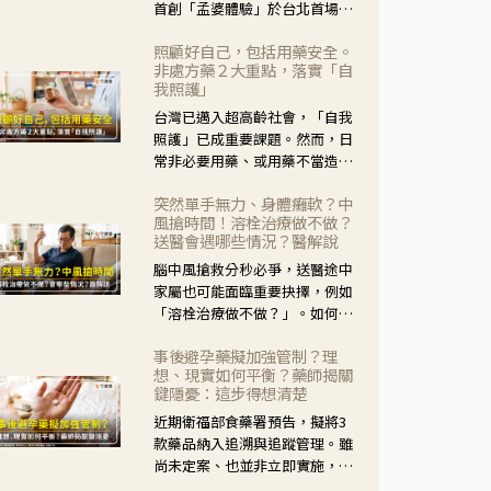
首創「孟婆體驗」於台北首場實
體講座溫馨登場。講座跳脫傳統
照顧好自己，包括用藥安全。
模式，用結合情境互動等豐富活
非處方藥２大重點，落實「自
動，將抽象的失智轉化為可感
我照護」
受、可討論的生活情境，並引導
台灣已邁入超高齡社會，「自我
民眾在家人開始出現改變時，以
照護」已成重要課題。然而，日
理解取代責備、以耐心回應不
常非必要用藥、或用藥不當造成
安。
身體影響屢見不鮮，用藥安全實
突然單手無力、身體癱軟？中
在重要。社團法人台灣自我照護
風搶時間！溶栓治療做不做？
產業協會 提出「非處方藥正確使
送醫會遇哪些情況？醫解說
用」與「藥師給力」，鼓勵民眾
腦中風搶救分秒必爭，送醫途中
建立安全且正確的自我照護習
家屬也可能面臨重要抉擇，例如
慣。
「溶栓治療做不做？」。如何搶
下救援黃金時間？台灣腦中風學
事後避孕藥擬加強管制？理
會理事長陳龍醫師解說！
想、現實如何平衡？藥師揭關
鍵隱憂：這步得想清楚
近期衛福部食藥署預告，擬將3
款藥品納入追溯與追蹤管理。雖
尚未定案、也並非立即實施，不
過消息一出仍掀起社會議論。王