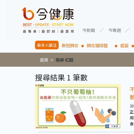
今新聞
今專題
最多人關注
新冠肺炎
肺炎鏈球菌
疫苗
首頁
搜尋 紅麴
搜尋結果 1 筆數
20
正
用
食