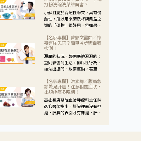
黃，當然就可以使用枸杞菊花
打粉洗碗洗菜誰厲害？
茶，但是枸杞的劑量要少，菊花
小蘇打屬於弱鹼性粉末，具有侵
的劑量要多；若是有以上症狀以
蝕性，所以用來清洗杯碗瓢盆之
外，眼睛還會有灼熱感，眼屎多
類的「硬物」很好用，但如果用
到會「牽絲」，也就是水樣分泌
於軟性的物質，像是洗菜，就要
物增加，這樣就是感染性結膜炎
【名家專欄】曾郁文醫師／懷
特別注意用法用量，使用過多或
了，這時候就要使用菊花、金銀
疑有尿失禁？簡單４步驟自我
是浸泡太久，容易腐蝕蔬菜的纖
花來治療；假如單純的眼睛乾
檢測！
維，讓菜軟掉不清脆。
澀，結膜沒有紅，眼睛周圍沒有
漏尿的狀況，輕則底褲濕濕的；
眼屎，這種情況是屬於「陰
重則影響到生活，排斥性行為、
虛」，就可以使用枸杞、蓮藕、
無法出遠門、放棄運動，甚至怕
麥門冬、山藥等比較滋潤的藥
身上有尿騷味，這些都是「尿失
材，效果就更顯著。
【名家專欄】洪素卿／腹痛急
禁」的症狀，長期下來不敢與朋
診驚見肝癌！注意相關症狀，
友往來，低潮陰霾造成憂鬱症。
出現疼痛多晚期！
高雄長庚醫院血液腫瘤科主任陳
彥仰醫師指出，肝臟裡面沒有神
經，肝臟的表面才有神經，肝臟
的腫瘤如果沒有侵犯到表面是不
會有疼痛的症狀，且如果腫瘤不
夠大，或是沒有遭到劇烈碰撞等
外力影響，多無明顯症狀，一旦