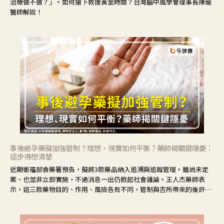
治療做不做？」。如何搶下救援黃金時間？台灣腦中風學會理事長陳龍
醫師解說！
事後避孕藥擬加強管制？理想、現實如何平衡？藥師揭關鍵隱憂：
這步得想清楚
近期衛福部食藥署預告，擬將3款藥品納入追溯與追蹤管理。雖尚未定
案、也並非立即實施，不過消息一出仍掀起社會議論。王人杰藥師表
示，這三款藥物目的、作用、風險各有不同，管制與否所帶來的後許影
響也不同，可先了解其特性。