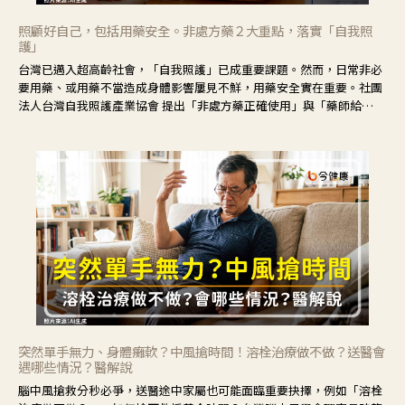
照顧好自己，包括用藥安全。非處方藥２大重點，落實「自我照
護」
台灣已邁入超高齡社會，「自我照護」已成重要課題。然而，日常非必
要用藥、或用藥不當造成身體影響屢見不鮮，用藥安全實在重要。社團
法人台灣自我照護產業協會 提出「非處方藥正確使用」與「藥師給
力」，鼓勵民眾建立安全且正確的自我照護習慣。
突然單手無力、身體癱軟？中風搶時間！溶栓治療做不做？送醫會
遇哪些情況？醫解說
腦中風搶救分秒必爭，送醫途中家屬也可能面臨重要抉擇，例如「溶栓