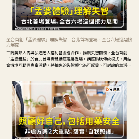
全台首創「孟婆體驗」理解失智 台北首場登場，全台六場巡迴接
力展開
三商美邦人壽與弘道老人福利基金會合作，推廣失智關懷，全台首創
「孟婆體驗」於台北首場實體講座溫馨登場。講座跳脫傳統模式，用結
合情境互動等豐富活動，將抽象的失智轉化為可感受、可討論的生活情
境，並引導民眾在家人開始出現改變時，以理解取代責備、以耐心回應
不安。