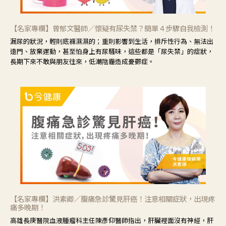
【名家專欄】曾郁文醫師／懷疑有尿失禁？簡單４步驟自我檢測！
漏尿的狀況，輕則底褲濕濕的；重則影響到生活，排斥性行為、無法出
遠門、放棄運動，甚至怕身上有尿騷味，這些都是「尿失禁」的症狀，
長期下來不敢與朋友往來，低潮陰霾造成憂鬱症。
【名家專欄】洪素卿／腹痛急診驚見肝癌！注意相關症狀，出現疼
痛多晚期！
高雄長庚醫院血液腫瘤科主任陳彥仰醫師指出，肝臟裡面沒有神經，肝