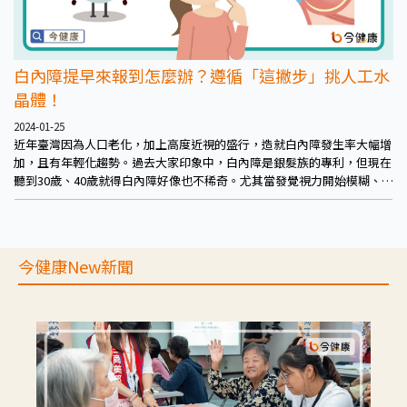
白內障提早來報到怎麼辦？遵循「這撇步」挑人工水
晶體！
2024-01-25
近年臺灣因為人口老化，加上高度近視的盛行，造就白內障發生率大幅增
加，且有年輕化趨勢。過去大家印象中，白內障是銀髮族的專利，但現在
聽到30歲、40歲就得白內障好像也不稀奇。尤其當發覺視力開始模糊、色
覺異常，務必及早就醫，避免水晶體過熟，增加後續手術風險。建議治療
前，依照自身習慣與醫師討論合適的人工水晶體，並遵守「睛選撇步」達
到最好的生活品質。
今健康New新聞