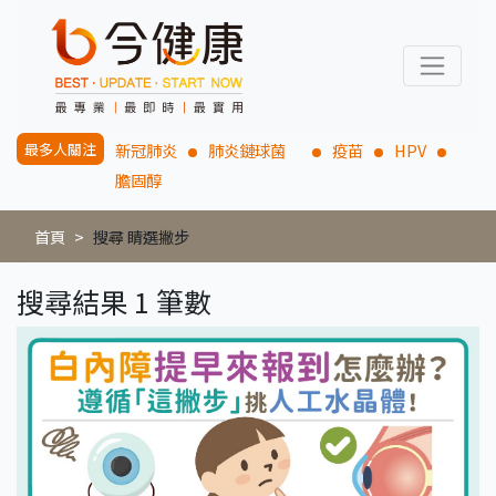
最多人關注
新冠肺炎
肺炎鏈球菌
疫苗
HPV
膽固醇
首頁
搜尋 睛選撇步
搜尋結果 1 筆數