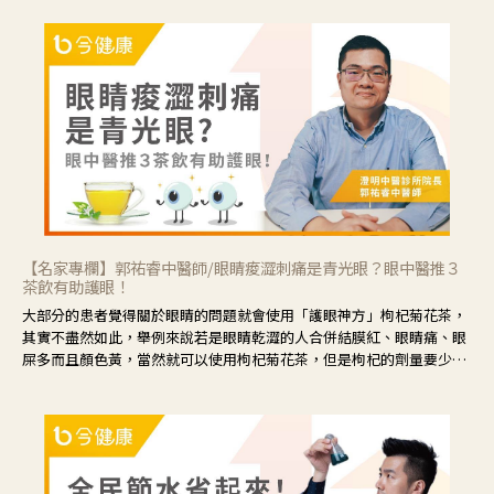
【名家專欄】郭祐睿中醫師/眼睛痠澀刺痛是青光眼？眼中醫推３
茶飲有助護眼！
大部分的患者覺得關於眼睛的問題就會使用「護眼神方」枸杞菊花茶，
其實不盡然如此，舉例來說若是眼睛乾澀的人合併結膜紅、眼睛痛、眼
屎多而且顏色黃，當然就可以使用枸杞菊花茶，但是枸杞的劑量要少，
菊花的劑量要多；若是有以上症狀以外，眼睛還會有灼熱感，眼屎多到
會「牽絲」，也就是水樣分泌物增加，這樣就是感染性結膜炎了，這時
候就要使用菊花、金銀花來治療；假如單純的眼睛乾澀，結膜沒有紅，
眼睛周圍沒有眼屎，這種情況是屬於「陰虛」，就可以使用枸杞、蓮
藕、麥門冬、山藥等比較滋潤的藥材，效果就更顯著。