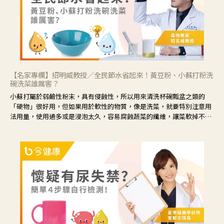
【名家專欄】招明威教授／全民節水省起來！黃豆粉、小蘇打粉洗
碗洗菜誰厲害？
小蘇打屬於弱鹼性粉末，具有侵蝕性，所以用來清洗杯碗瓢盆之類的
「硬物」很好用，但如果用於軟性的物質，像是洗菜，就要特別注意用
法用量，使用過多或是浸泡太久，容易腐蝕蔬菜的纖維，讓菜軟掉不清
脆。