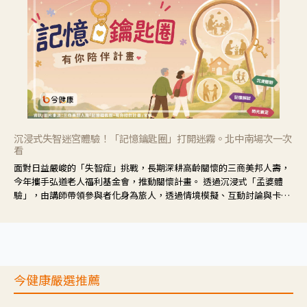
沉浸式失智迷宮體驗！「記憶鑰匙圈」打開迷霧。北中南場次一次
看
面對日益嚴峻的「失智症」挑戰，長期深耕高齡關懷的三商美邦人壽，
今年攜手弘道老人福利基金會，推動關懷計畫。 透過沉浸式「孟婆體
驗」，由講師帶領參與者化身為旅人，透過情境模擬、互動討論與卡牌
推理等，讓參與者親身感受失智症者在記憶迷宮中面臨的混亂、判斷困
難與生活挑戰。
今健康嚴選推薦