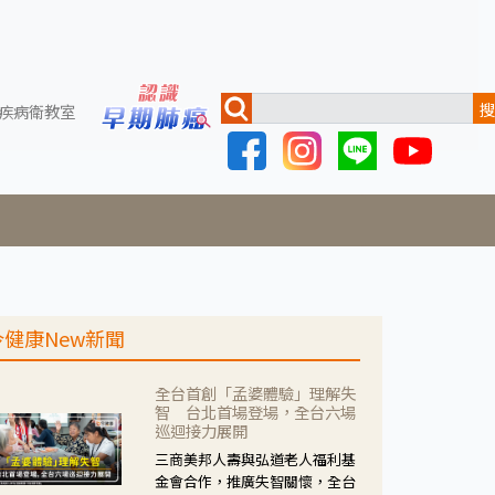
搜
疾病衛教室
今健康New新聞
全台首創「孟婆體驗」理解失
智 台北首場登場，全台六場
巡迴接力展開
三商美邦人壽與弘道老人福利基
金會合作，推廣失智關懷，全台