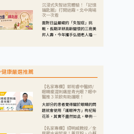
沉浸式失智迷宮體驗！「記憶
人杰藥師表示，這三款藥物目
鑰匙圈」打開迷霧。北中南場
的、作用、風險各有不同，管制
次一次看
與否所帶來的後許影響也不同，
面對日益嚴峻的「失智症」挑
可先了解其特性。
戰，長期深耕高齡關懷的三商美
邦人壽，今年攜手弘道老人福利
基金會，推動關懷計畫。 透過沉
浸式「孟婆體驗」，由講師帶領
參與者化身為旅人，透過情境模
擬、互動討論與卡牌推理等，讓
參與者親身感受失智症者在記憶
今健康嚴選推薦
迷宮中面臨的混亂、判斷困難與
生活挑戰。
【名家專欄】郭祐睿中醫師/
眼睛痠澀刺痛是青光眼？眼中
醫推３茶飲有助護眼！
大部分的患者覺得關於眼睛的問
題就會使用「護眼神方」枸杞菊
花茶，其實不盡然如此，舉例來
說若是眼睛乾澀的人合併結膜
【名家專欄】招明威教授／全
紅、眼睛痛、眼屎多而且顏色
民節水省起來！黃豆粉、小蘇