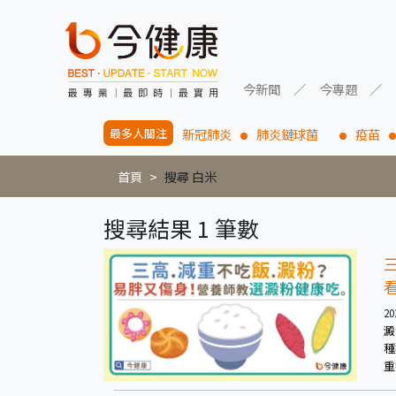
今新聞
今專題
最多人關注
新冠肺炎
肺炎鏈球菌
疫苗
首頁
搜尋 白米
搜尋結果 1 筆數
20
澱
種
重
非