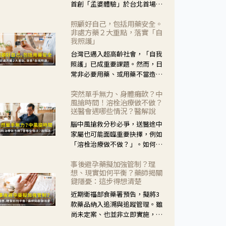
首創「孟婆體驗」於台北首場實
體講座溫馨登場。講座跳脫傳統
照顧好自己，包括用藥安全。
模式，用結合情境互動等豐富活
非處方藥２大重點，落實「自
動，將抽象的失智轉化為可感
我照護」
受、可討論的生活情境，並引導
台灣已邁入超高齡社會，「自我
民眾在家人開始出現改變時，以
照護」已成重要課題。然而，日
理解取代責備、以耐心回應不
常非必要用藥、或用藥不當造成
安。
身體影響屢見不鮮，用藥安全實
突然單手無力、身體癱軟？中
在重要。社團法人台灣自我照護
風搶時間！溶栓治療做不做？
產業協會 提出「非處方藥正確使
送醫會遇哪些情況？醫解說
用」與「藥師給力」，鼓勵民眾
腦中風搶救分秒必爭，送醫途中
建立安全且正確的自我照護習
家屬也可能面臨重要抉擇，例如
慣。
「溶栓治療做不做？」。如何搶
下救援黃金時間？台灣腦中風學
事後避孕藥擬加強管制？理
會理事長陳龍醫師解說！
想、現實如何平衡？藥師揭關
鍵隱憂：這步得想清楚
近期衛福部食藥署預告，擬將3
款藥品納入追溯與追蹤管理。雖
尚未定案、也並非立即實施，不
過消息一出仍掀起社會議論。王