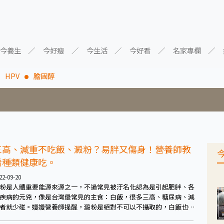
今養生
今好瘦
今生活
今好看
名家專欄
HPV
膽固醇
三高、減重不吃飯、澱粉？易胖又傷身！營養師教
看種類健康吃。
22-09-20
粉是人體重要能源來源之一，不過常見被汙名化認為是引起肥胖、各
疾病的元兇，像是台灣最常見的主食：白飯，很多三高、糖尿病、減
者就少碰。嫚嫚營養師提醒，澱粉是絕對不可以不攝取的，白飯也並
不好，甚至有些人是適合吃白飯的，關鍵在於要吃得對。