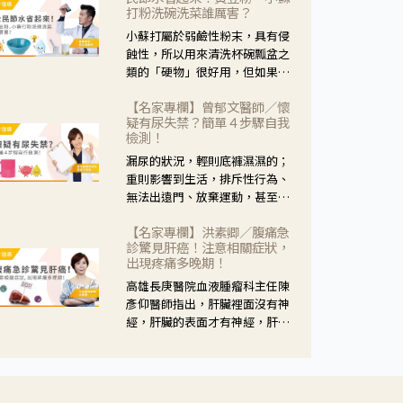
黃，當然就可以使用枸杞菊花
打粉洗碗洗菜誰厲害？
茶，但是枸杞的劑量要少，菊花
小蘇打屬於弱鹼性粉末，具有侵
的劑量要多；若是有以上症狀以
蝕性，所以用來清洗杯碗瓢盆之
外，眼睛還會有灼熱感，眼屎多
類的「硬物」很好用，但如果用
到會「牽絲」，也就是水樣分泌
於軟性的物質，像是洗菜，就要
物增加，這樣就是感染性結膜炎
【名家專欄】曾郁文醫師／懷
特別注意用法用量，使用過多或
了，這時候就要使用菊花、金銀
疑有尿失禁？簡單４步驟自我
是浸泡太久，容易腐蝕蔬菜的纖
花來治療；假如單純的眼睛乾
檢測！
維，讓菜軟掉不清脆。
澀，結膜沒有紅，眼睛周圍沒有
漏尿的狀況，輕則底褲濕濕的；
眼屎，這種情況是屬於「陰
重則影響到生活，排斥性行為、
虛」，就可以使用枸杞、蓮藕、
無法出遠門、放棄運動，甚至怕
麥門冬、山藥等比較滋潤的藥
身上有尿騷味，這些都是「尿失
材，效果就更顯著。
【名家專欄】洪素卿／腹痛急
禁」的症狀，長期下來不敢與朋
診驚見肝癌！注意相關症狀，
友往來，低潮陰霾造成憂鬱症。
出現疼痛多晚期！
高雄長庚醫院血液腫瘤科主任陳
彥仰醫師指出，肝臟裡面沒有神
經，肝臟的表面才有神經，肝臟
的腫瘤如果沒有侵犯到表面是不
會有疼痛的症狀，且如果腫瘤不
夠大，或是沒有遭到劇烈碰撞等
外力影響，多無明顯症狀，一旦