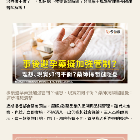
治療做不做？」。如何搶下救援黃金時間？台灣腦中風學會理事長陳龍
醫師解說！
事後避孕藥擬加強管制？理想、現實如何平衡？藥師揭關鍵隱憂：
這步得想清楚
近期衛福部食藥署預告，擬將3款藥品納入追溯與追蹤管理。雖尚未定
案、也並非立即實施，不過消息一出仍掀起社會議論。王人杰藥師表
示，這三款藥物目的、作用、風險各有不同，管制與否所帶來的後許影
響也不同，可先了解其特性。