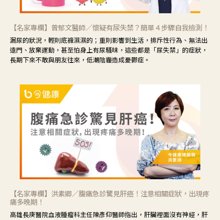
【名家專欄】曾郁文醫師／懷疑有尿失禁？簡單４步驟自我檢測！
漏尿的狀況，輕則底褲濕濕的；重則影響到生活，排斥性行為、無法出
遠門、放棄運動，甚至怕身上有尿騷味，這些都是「尿失禁」的症狀，
長期下來不敢與朋友往來，低潮陰霾造成憂鬱症。
【名家專欄】洪素卿／腹痛急診驚見肝癌！注意相關症狀，出現疼
痛多晚期！
高雄長庚醫院血液腫瘤科主任陳彥仰醫師指出，肝臟裡面沒有神經，肝