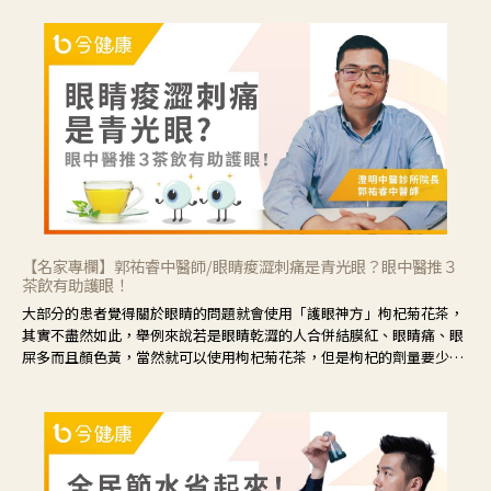
【名家專欄】郭祐睿中醫師/眼睛痠澀刺痛是青光眼？眼中醫推３
茶飲有助護眼！
大部分的患者覺得關於眼睛的問題就會使用「護眼神方」枸杞菊花茶，
其實不盡然如此，舉例來說若是眼睛乾澀的人合併結膜紅、眼睛痛、眼
屎多而且顏色黃，當然就可以使用枸杞菊花茶，但是枸杞的劑量要少，
菊花的劑量要多；若是有以上症狀以外，眼睛還會有灼熱感，眼屎多到
會「牽絲」，也就是水樣分泌物增加，這樣就是感染性結膜炎了，這時
候就要使用菊花、金銀花來治療；假如單純的眼睛乾澀，結膜沒有紅，
眼睛周圍沒有眼屎，這種情況是屬於「陰虛」，就可以使用枸杞、蓮
藕、麥門冬、山藥等比較滋潤的藥材，效果就更顯著。