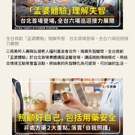
全台首創「孟婆體驗」理解失智 台北首場登場，全台六場巡迴接
力展開
三商美邦人壽與弘道老人福利基金會合作，推廣失智關懷，全台首創
「孟婆體驗」於台北首場實體講座溫馨登場。講座跳脫傳統模式，用結
合情境互動等豐富活動，將抽象的失智轉化為可感受、可討論的生活情
境，並引導民眾在家人開始出現改變時，以理解取代責備、以耐心回應
不安。