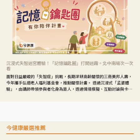
沉浸式失智迷宮體驗！「記憶鑰匙圈」打開迷霧。北中南場次一次
看
面對日益嚴峻的「失智症」挑戰，長期深耕高齡關懷的三商美邦人壽，
今年攜手弘道老人福利基金會，推動關懷計畫。 透過沉浸式「孟婆體
驗」，由講師帶領參與者化身為旅人，透過情境模擬、互動討論與卡牌
推理等，讓參與者親身感受失智症者在記憶迷宮中面臨的混亂、判斷困
難與生活挑戰。
今健康嚴選推薦