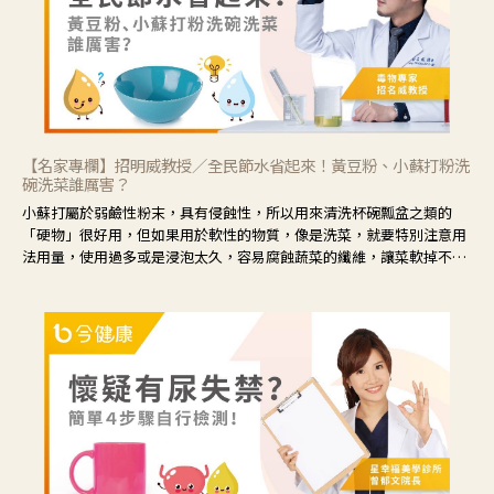
【名家專欄】招明威教授／全民節水省起來！黃豆粉、小蘇打粉洗
碗洗菜誰厲害？
小蘇打屬於弱鹼性粉末，具有侵蝕性，所以用來清洗杯碗瓢盆之類的
「硬物」很好用，但如果用於軟性的物質，像是洗菜，就要特別注意用
法用量，使用過多或是浸泡太久，容易腐蝕蔬菜的纖維，讓菜軟掉不清
脆。