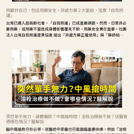
照顧好自己，包括用藥安全。非處方藥２大重點，落實「自我照
護」
台灣已邁入超高齡社會，「自我照護」已成重要課題。然而，日常非必
要用藥、或用藥不當造成身體影響屢見不鮮，用藥安全實在重要。社團
法人台灣自我照護產業協會 提出「非處方藥正確使用」與「藥師給
力」，鼓勵民眾建立安全且正確的自我照護習慣。
突然單手無力、身體癱軟？中風搶時間！溶栓治療做不做？送醫會
遇哪些情況？醫解說
腦中風搶救分秒必爭，送醫途中家屬也可能面臨重要抉擇，例如「溶栓