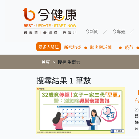
今新聞
今專題
最多人關注
新冠肺炎
肺炎鏈球菌
疫苗
首頁
搜尋 生育力
搜尋結果 1 筆數
20
蔡
竭
及
沒