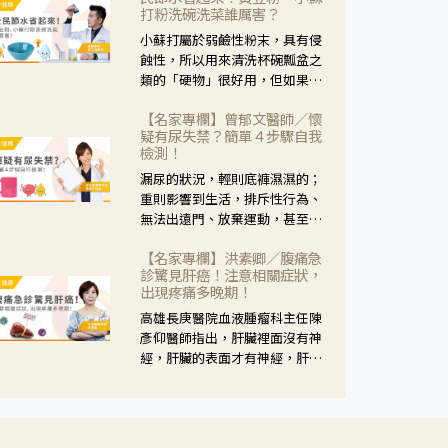
黃，當然就可以使用枸杞菊花
打粉洗碗洗菜誰厲害？
茶，但是枸杞的劑量要少，菊花
小蘇打屬於弱鹼性粉末，具有侵
的劑量要多；若是有以上症狀以
蝕性，所以用來清洗杯碗瓢盆之
外，眼睛還會有灼熱感，眼屎多
類的「硬物」很好用，但如果用
到會「牽絲」，也就是水樣分泌
於軟性的物質，像是洗菜，就要
物增加，這樣就是感染性結膜炎
【名家專欄】曾郁文醫師／懷
特別注意用法用量，使用過多或
了，這時候就要使用菊花、金銀
疑有尿失禁？簡單４步驟自我
是浸泡太久，容易腐蝕蔬菜的纖
花來治療；假如單純的眼睛乾
檢測！
維，讓菜軟掉不清脆。
澀，結膜沒有紅，眼睛周圍沒有
漏尿的狀況，輕則底褲濕濕的；
眼屎，這種情況是屬於「陰
重則影響到生活，排斥性行為、
虛」，就可以使用枸杞、蓮藕、
無法出遠門、放棄運動，甚至怕
麥門冬、山藥等比較滋潤的藥
身上有尿騷味，這些都是「尿失
材，效果就更顯著。
【名家專欄】洪素卿／腹痛急
禁」的症狀，長期下來不敢與朋
診驚見肝癌！注意相關症狀，
友往來，低潮陰霾造成憂鬱症。
出現疼痛多晚期！
高雄長庚醫院血液腫瘤科主任陳
彥仰醫師指出，肝臟裡面沒有神
經，肝臟的表面才有神經，肝臟
的腫瘤如果沒有侵犯到表面是不
會有疼痛的症狀，且如果腫瘤不
夠大，或是沒有遭到劇烈碰撞等
外力影響，多無明顯症狀，一旦