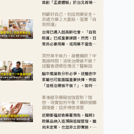
首創「孟婆體驗」於台北首場實
體講座溫馨登場。講座跳脫傳統
照顧好自己，包括用藥安全。
模式，用結合情境互動等豐富活
非處方藥２大重點，落實「自
動，將抽象的失智轉化為可感
我照護」
受、可討論的生活情境，並引導
台灣已邁入超高齡社會，「自我
民眾在家人開始出現改變時，以
照護」已成重要課題。然而，日
理解取代責備、以耐心回應不
常非必要用藥、或用藥不當造成
安。
身體影響屢見不鮮，用藥安全實
突然單手無力、身體癱軟？中
在重要。社團法人台灣自我照護
風搶時間！溶栓治療做不做？
產業協會 提出「非處方藥正確使
送醫會遇哪些情況？醫解說
用」與「藥師給力」，鼓勵民眾
腦中風搶救分秒必爭，送醫途中
建立安全且正確的自我照護習
家屬也可能面臨重要抉擇，例如
慣。
「溶栓治療做不做？」。如何搶
下救援黃金時間？台灣腦中風學
事後避孕藥擬加強管制？理
會理事長陳龍醫師解說！
想、現實如何平衡？藥師揭關
鍵隱憂：這步得想清楚
近期衛福部食藥署預告，擬將3
款藥品納入追溯與追蹤管理。雖
尚未定案、也並非立即實施，不
過消息一出仍掀起社會議論。王