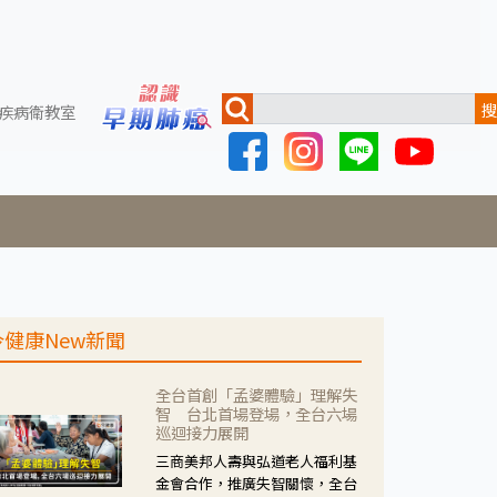
搜
疾病衛教室
今健康New新聞
全台首創「孟婆體驗」理解失
智 台北首場登場，全台六場
巡迴接力展開
三商美邦人壽與弘道老人福利基
金會合作，推廣失智關懷，全台