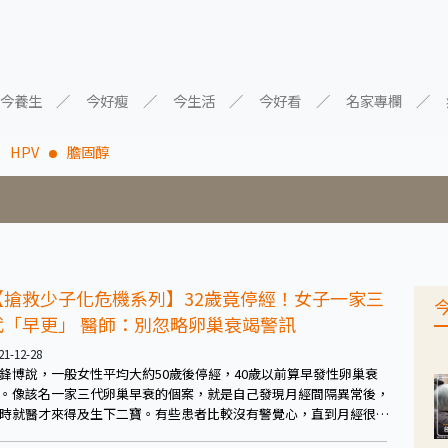
今養生
今好瘦
今生活
今好看
名家專欄
HPV
膽固醇
【搶救少子化危機系列】32歲竟停經！女子一家三
代「早更」 醫師：別忽略卵巢衰竭警訊
21-12-28
鋒博說，一般女性平均大約50歲後停經，40歲以前算早發性卵巢衰
。像該名一家三代卵巢早衰的個案，就是自己發現月經間隔異常後，
時就醫才來得及生下二寶。有些患者比較沒有警覺心，直到月經很久
來才就醫，當醫師告知已經停經的時候，猶如五雷轟頂，甚至會問