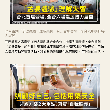
全台首創「孟婆體驗」理解失智 台北首場登場，全台六場巡迴接
力展開
三商美邦人壽與弘道老人福利基金會合作，推廣失智關懷，全台首創
「孟婆體驗」於台北首場實體講座溫馨登場。講座跳脫傳統模式，用結
合情境互動等豐富活動，將抽象的失智轉化為可感受、可討論的生活情
境，並引導民眾在家人開始出現改變時，以理解取代責備、以耐心回應
不安。