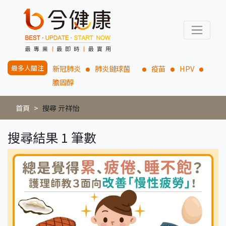
最多人關注
新冠肺炎
肺炎鏈球菌
疫苗
HPV
膽固醇
首頁
搜尋 亓祥怡
搜尋結果 1 筆數