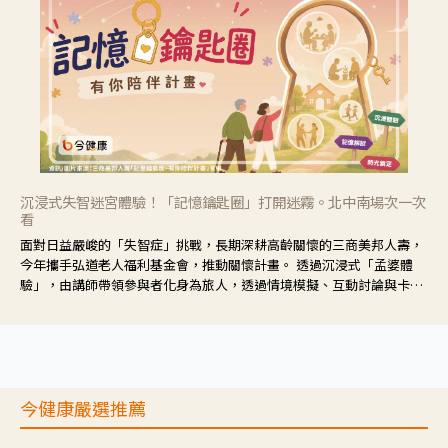
沉浸式失智迷宮體驗！「記憶鑰匙圈」打開迷霧。北中南場次一次
看
面對日益嚴峻的「失智症」挑戰，長期深耕高齡關懷的三商美邦人壽，
今年攜手弘道老人福利基金會，推動關懷計畫。 透過沉浸式「孟婆體
驗」，由講師帶領參與者化身為旅人，透過情境模擬、互動討論與卡牌
推理等，讓參與者親身感受失智症者在記憶迷宮中面臨的混亂、判斷困
難與生活挑戰。
今健康嚴選推薦