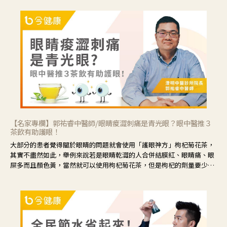
【名家專欄】郭祐睿中醫師/眼睛痠澀刺痛是青光眼？眼中醫推３
茶飲有助護眼！
大部分的患者覺得關於眼睛的問題就會使用「護眼神方」枸杞菊花茶，
其實不盡然如此，舉例來說若是眼睛乾澀的人合併結膜紅、眼睛痛、眼
屎多而且顏色黃，當然就可以使用枸杞菊花茶，但是枸杞的劑量要少，
菊花的劑量要多；若是有以上症狀以外，眼睛還會有灼熱感，眼屎多到
會「牽絲」，也就是水樣分泌物增加，這樣就是感染性結膜炎了，這時
候就要使用菊花、金銀花來治療；假如單純的眼睛乾澀，結膜沒有紅，
眼睛周圍沒有眼屎，這種情況是屬於「陰虛」，就可以使用枸杞、蓮
藕、麥門冬、山藥等比較滋潤的藥材，效果就更顯著。