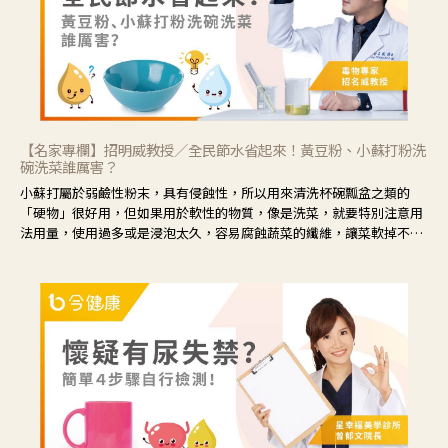
【名家專欄】招明威教授／全民節水省起來！黃豆粉、小蘇打粉洗
碗洗菜誰厲害？
小蘇打屬於弱鹼性粉末，具有侵蝕性，所以用來清洗杯碗瓢盆之類的
「硬物」很好用，但如果用於軟性的物質，像是洗菜，就要特別注意用
法用量，使用過多或是浸泡太久，容易腐蝕蔬菜的纖維，讓菜軟掉不清
脆。