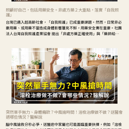
照顧好自己，包括用藥安全。非處方藥２大重點，落實「自我照
護」
台灣已邁入超高齡社會，「自我照護」已成重要課題。然而，日常非必
要用藥、或用藥不當造成身體影響屢見不鮮，用藥安全實在重要。社團
法人台灣自我照護產業協會 提出「非處方藥正確使用」與「藥師給
力」，鼓勵民眾建立安全且正確的自我照護習慣。
突然單手無力、身體癱軟？中風搶時間！溶栓治療做不做？送醫會
遇哪些情況？醫解說
腦中風搶救分秒必爭，送醫途中家屬也可能面臨重要抉擇，例如「溶栓