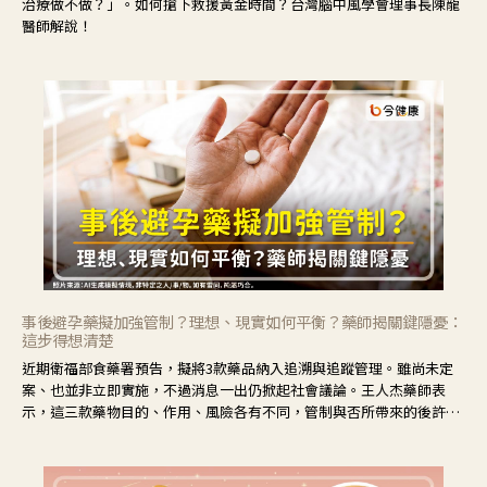
治療做不做？」。如何搶下救援黃金時間？台灣腦中風學會理事長陳龍
醫師解說！
事後避孕藥擬加強管制？理想、現實如何平衡？藥師揭關鍵隱憂：
這步得想清楚
近期衛福部食藥署預告，擬將3款藥品納入追溯與追蹤管理。雖尚未定
案、也並非立即實施，不過消息一出仍掀起社會議論。王人杰藥師表
示，這三款藥物目的、作用、風險各有不同，管制與否所帶來的後許影
響也不同，可先了解其特性。