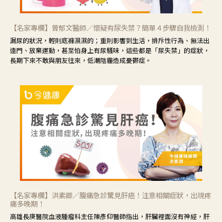
【名家專欄】曾郁文醫師／懷疑有尿失禁？簡單４步驟自我檢測！
漏尿的狀況，輕則底褲濕濕的；重則影響到生活，排斥性行為、無法出
遠門、放棄運動，甚至怕身上有尿騷味，這些都是「尿失禁」的症狀，
長期下來不敢與朋友往來，低潮陰霾造成憂鬱症。
【名家專欄】洪素卿／腹痛急診驚見肝癌！注意相關症狀，出現疼
痛多晚期！
高雄長庚醫院血液腫瘤科主任陳彥仰醫師指出，肝臟裡面沒有神經，肝